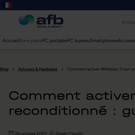
er au contenu principal
asser à la recherche
Passer à la navigation principale
Skip to B2B platform navigation
Accueil
Bons plans
PC portable
PC bureau
Smartphones
Accesso
Blog
Astuces & Hardware
Comment activer Windows 11 sur un 
Comment activer 
reconditionné : 
26 octobre 2023
Dimitri Courtin