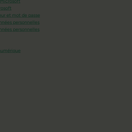
 Microsoft
rosoft
teur et mot de passe
données personnelles
données personnelles
 numérique