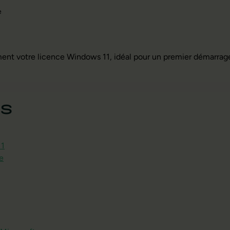
e
ment votre licence Windows 11, idéal pour un premier démarrage
es
11
e