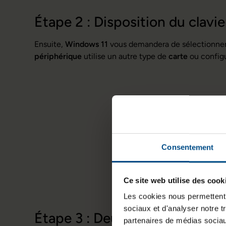
Étape 2 : Disposition du clavie
Ensuite,
Windows 11
vous demandera de sélectionner 
périphérique
utilise un autre type de
carte
ou configu
Consentement
Ce site web utilise des cook
Les cookies nous permettent d
sociaux et d'analyser notre t
Étape 3 : Deuxième disposition
partenaires de médias sociaux