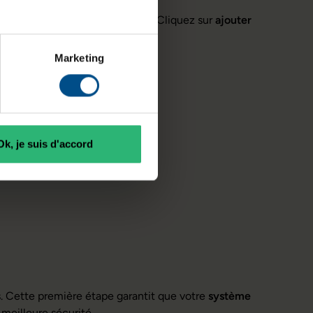
outer une deuxième disposition. Cliquez sur
ajouter
Marketing
Ok, je suis d'accord
. Cette première étape garantit que votre
système
meilleure sécurité.