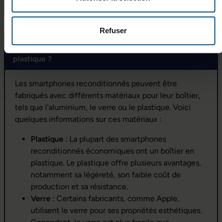
smartphones reconditionnés ?
Refuser
Quels matériaux sont utilisés pour le boîtier des
smartphones reconditionnés : aluminium, verre ou
plastique ?
Les smartphones reconditionnés peuvent être
fabriqués avec différents matériaux pour leur boîtier,
tels que l'aluminium, le verre ou le plastique. Voici
quelques informations sur ces matériaux :
Plastique
: La plupart des smartphones
reconditionnés économiques ont un boîtier en
plastique. Le plastique offre plusieurs avantages,
notamment sa légèreté, son faible coût de
production et sa résistance.
Verre
: Certains fabricants, comme Apple,
utilisent le verre pour ses propriétés esthétiques.