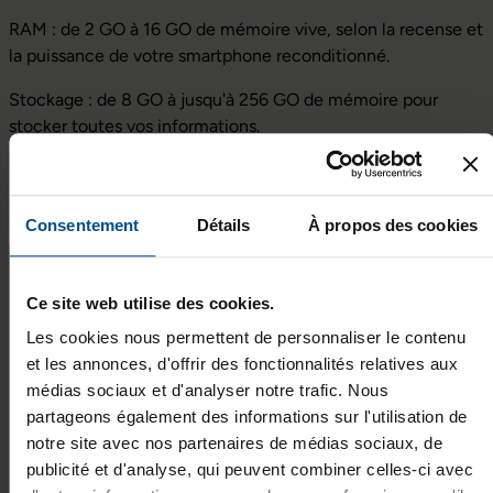
RAM : de 2 GO à 16 GO de mémoire vive, selon la recense et
la puissance de votre smartphone reconditionné.
Stockage : de 8 GO à jusqu'à 256 GO de mémoire pour
stocker toutes vos informations.
Couleur : de votre choix.
Consentement
Détails
À propos des cookies
Si je veux acheter un smartphone reconditionné à
quoi dois-je faire attention ?
Ce site web utilise des cookies.
Lors de l'achat d'un smartphone reconditionné, il est
Les cookies nous permettent de personnaliser le contenu
important de prendre en compte plusieurs éléments :
et les annonces, d'offrir des fonctionnalités relatives aux
médias sociaux et d'analyser notre trafic. Nous
Source du produit
: Optez pour l'achat d'un
partageons également des informations sur l'utilisation de
smartphone reconditionné auprès d'un revendeur
notre site avec nos partenaires de médias sociaux, de
spécialisé plutôt que d'acheteurs particuliers. Les
publicité et d'analyse, qui peuvent combiner celles-ci avec
sociétés spécialisées dans le reconditionnement