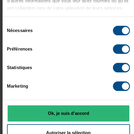
d'autres informations que vous leur avez fournies ou qu'ils
de matériel informatique offrent des garanties et
ont collectées lors de votre utilisation de leurs services.
un droit de retour, ce qui vous assure une
meilleure protection en cas de problème.
Sélection
Processus de vérification
: Renseignez-vous sur
Nécessaires
du
le processus de vérification mis en place par le
consentement
revendeur. Chez AfB, par exemple, chaque
smartphone reconditionné est vérifié avant d'être
Préférences
revendu, garantissant ainsi son bon
fonctionnement.
Statistiques
Garantie
: Vérifiez la durée de la garantie offerte
pour chaque smartphone reconditionné. Chez
AfB, une garantie de 12 mois est incluse, et elle
Marketing
peut même être étendue à 24 mois.
Que signifie le terme « reconditionné » pour un
Ok, je suis d'accord
smartphone ?
Autoriser la sélection
Quelles sont les différences de qualité/aspect des