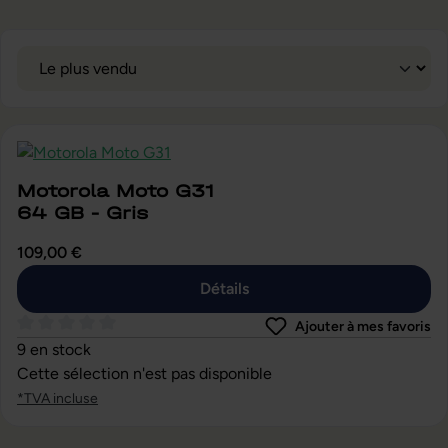
Motorola Moto G31
64 GB - Gris
109,00 €
Détails
Ajouter à mes favoris
Note moyenne de 0 sur 5 étoiles
9 en stock
Cette sélection n'est pas disponible
*TVA incluse