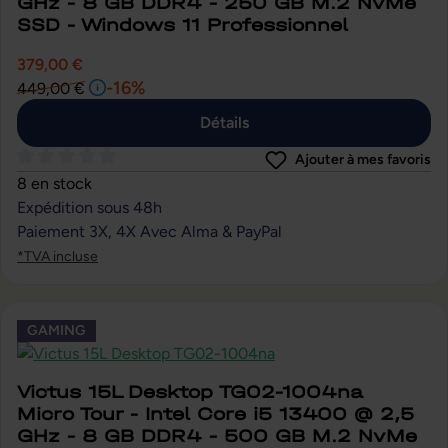
GHz - 8 GB DDR4 - 250 GB M.2 NvMe
SSD - Windows 11 Professionnel
379,00 €
-16%
449,00 €
Détails
Ajouter à mes favoris
Note moyenne de 0 sur 5 étoiles
8 en stock
Expédition sous 48h
Paiement 3X, 4X Avec Alma & PayPal
*TVA incluse
GAMING
Victus 15L Desktop TG02-1004na
Micro Tour - Intel Core i5 13400 @ 2,5
GHz - 8 GB DDR4 - 500 GB M.2 NvMe