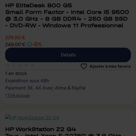
HP EliteDesk 800 G5
Small Form Factor - Intel Core i5 9500
@ 3,0 GHz - 8 GB DDR4 - 250 GB SSD
- DVD-RW - Windows 11 Professionnel
229,00 €
-8%
249,00 €
Détails
Ajouter à mes favoris
Note moyenne de 0 sur 5 étoiles
1 en stock
Expédition sous 48h
Paiement 3X, 4X Avec Alma & PayPal
*TVA incluse
HP WorkStation Z2 G4