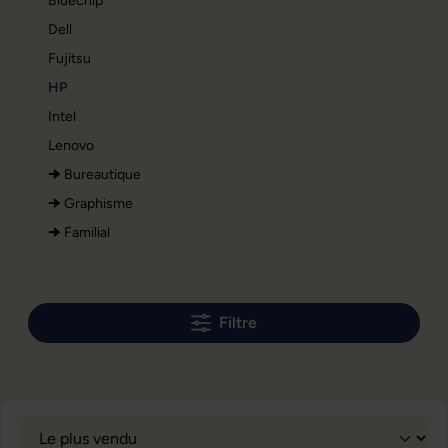
Bluechip
Dell
Fujitsu
HP
Intel
Lenovo
🠊 Bureautique
🠊 Graphisme
🠊 Familial
Filtre