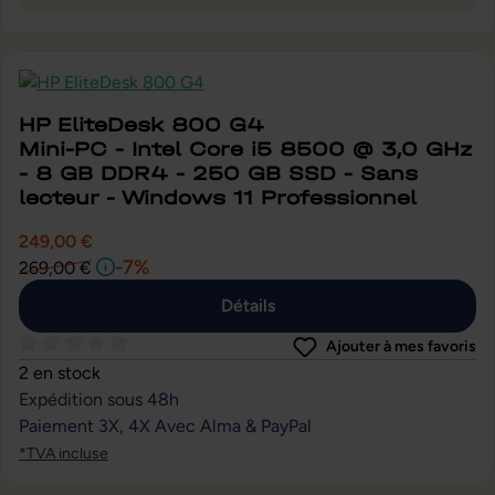
HP EliteDesk 800 G4
Mini-PC - Intel Core i5 8500 @ 3,0 GHz
- 8 GB DDR4 - 250 GB SSD - Sans
lecteur - Windows 11 Professionnel
249,00 €
-7%
269,00 €
Détails
Ajouter à mes favoris
Note moyenne de 0 sur 5 étoiles
2 en stock
Expédition sous 48h
Paiement 3X, 4X Avec Alma & PayPal
*TVA incluse