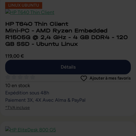
LINUX UBUNTU
HP T640 Thin Client
Mini-PC - AMD Ryzen Embedded
R1505G @ 2,4 GHz - 4 GB DDR4 - 120
GB SSD - Ubuntu Linux
119,00 €
Détails
Ajouter à mes favoris
Note moyenne de 0 sur 5 étoiles
10 en stock
Expédition sous 48h
Paiement 3X, 4X Avec Alma & PayPal
*TVA incluse