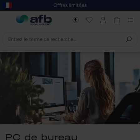
Offres limitées
asser au contenu principal
Skip to B2B platform navigation
PC de bureau