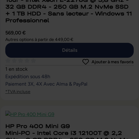
Tour - Intel Xeon E-2276G @ 3,8 GHz -
32 GB DDR4 - 250 GB M.2 NvMe SSD
+ 1 TB HDD - Sans lecteur - Windows 11
Professionnel
569,00 €
Autres options à partir de
449,00 €
Détails
Ajouter à mes favoris
Note moyenne de 0 sur 5 étoiles
1 en stock
Expédition sous 48h
Paiement 3X, 4X Avec Alma & PayPal
*TVA incluse
HP Pro 400 Mini G9
Mini-PC - Intel Core i3 12100T @ 2,2