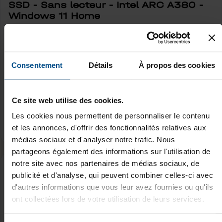
SSD - Sans lecteur - Intel ARC A380 -
Windows 11 Home
579,00 €
-26%
779,00 €
Détails
Consentement
Détails
À propos des cookies
Ajouter à mes favoris
Note moyenne de 0 sur 5 étoiles
1 en stock
Ce site web utilise des cookies.
Expédition sous 48h
Les cookies nous permettent de personnaliser le contenu
Paiement 3X, 4X Avec Alma & PayPal
et les annonces, d'offrir des fonctionnalités relatives aux
*TVA incluse
médias sociaux et d'analyser notre trafic. Nous
partageons également des informations sur l'utilisation de
notre site avec nos partenaires de médias sociaux, de
publicité et d'analyse, qui peuvent combiner celles-ci avec
HP ProOne 600 G4
d'autres informations que vous leur avez fournies ou qu'ils
PC tout-en-un - Intel Core i5 8500 @
ont collectées lors de votre utilisation de leurs services.
3,0 GHz - 16 GB DDR4 - 250 GB M.2
NvMe SSD - Windows 11 Professionnel