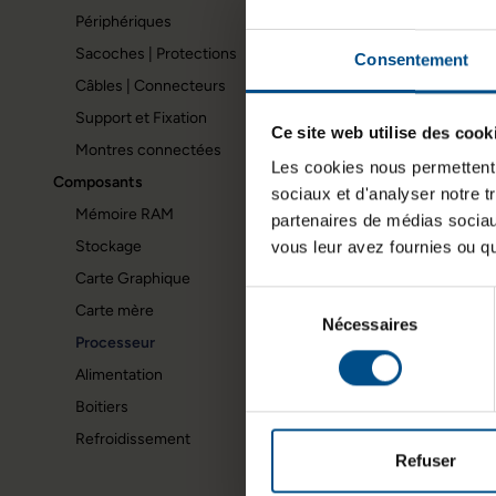
Périphériques
Sacoches | Protections
Consentement
Câbles | Connecteurs
Support et Fixation
Ce site web utilise des cook
Montres connectées
Les cookies nous permettent d
Composants
sociaux et d'analyser notre t
Mémoire RAM
partenaires de médias sociaux
Stockage
vous leur avez fournies ou qu'
Carte Graphique
Sélection
Carte mère
Nécessaires
du
Processeur
consentement
Alimentation
Boitiers
Refroidissement
Refuser