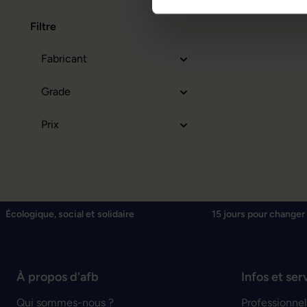
Filtre
Fabricant
Grade
Prix
Écologique, social et solidaire
15 jours pour changer 
À propos d'afb
Infos et ser
Qui sommes-nous ?
Professionnel