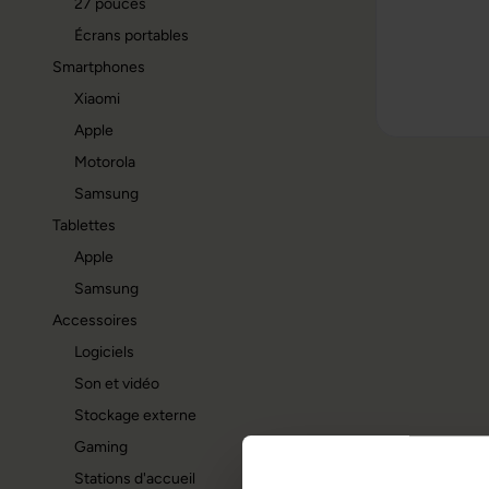
27 pouces
Écrans portables
Smartphones
Xiaomi
Apple
Motorola
Samsung
Tablettes
Apple
Samsung
Accessoires
Logiciels
Son et vidéo
Stockage externe
Gaming
Stations d'accueil