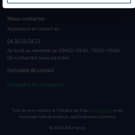
Nous contacter
Assistance et conseil au :
04 50 10 04 75
du lundi au vendredi de 09h00-12h30, 13h30-17h00
Ou contactez-nous via notre
formulaire de contact
Formulaire de rétractation
Tous les prix incluent la TVA plus les frais
d'expédition
et les
éventuels frais de livraison, sauf indication contraire.
© 2026 AfB France