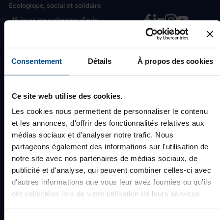
Écologique, social et solidaire
15 jours pour changer d'avis
Garantie de 12 mois
Consentement
Détails
À propos des cookies
À propos d'afb
Qui sommes-nous ?
Ce site web utilise des cookies.
Blog
Les cookies nous permettent de personnaliser le contenu
et les annonces, d'offrir des fonctionnalités relatives aux
Rejoignez-nous
médias sociaux et d'analyser notre trafic. Nous
Nos boutiques
partageons également des informations sur l'utilisation de
Avis clients
notre site avec nos partenaires de médias sociaux, de
publicité et d'analyse, qui peuvent combiner celles-ci avec
Newsletter
d'autres informations que vous leur avez fournies ou qu'ils
ont collectées lors de votre utilisation de leurs services.
Infos et services