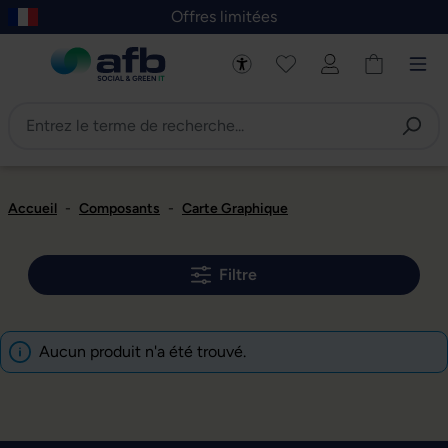
Offres limitées
asser au contenu principal
Skip to B2B platform navigation
Accueil
-
Composants
-
Carte Graphique
Filtre
Aucun produit n'a été trouvé.