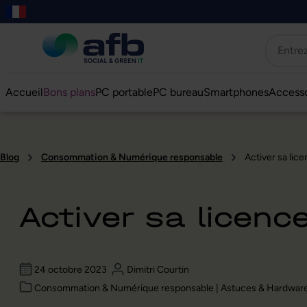
er au contenu principal
asser à la recherche
Passer à la navigation principale
Skip to B2B platform navigation
Accueil
Bons plans
PC portable
PC bureau
Smartphones
Accesso
Blog
Consommation & Numérique responsable
Activer sa li
Activer sa licen
24 octobre 2023
Dimitri Courtin
Consommation & Numérique responsable | Astuces & Hardwar