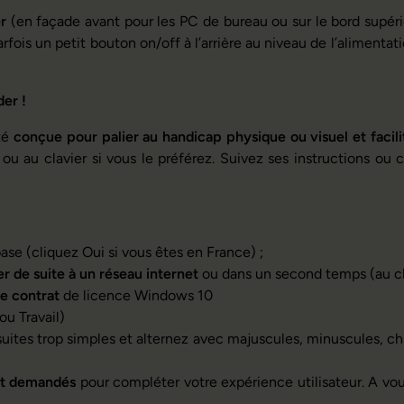
r
(en façade avant pour les PC de bureau ou sur le bord supéri
ois un petit bouton on/off à l’arrière au niveau de l’alimentation
der !
été
conçue pour palier au handicap physique ou visuel et facil
 ou au clavier si vous le préférez. Suivez ses instructions ou
base (cliquez Oui si vous êtes en France) ;
r de suite à un réseau internet
ou dans un second temps (au ch
e contrat
de licence Windows 10
 ou Travail)
suites trop simples et alternez avec majuscules, minuscules, chi
nt demandés
pour compléter votre expérience utilisateur. A vo