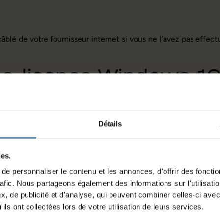
lé de votre fournisseur internet si vous ne l’avez pas effectu
a licence Windows 10
intenant
activer votre licence Windows
! Vous vous rappelez l
doute ?
Reportez-vous à l’image 27 de notre plaquette de Mise 
Détails
s opérations suivantes,
muni de votre clé à 25 caractères. Enc
ies.
ows »
de votre bureau ;
e personnaliser le contenu et les annonces, d'offrir des fonctio
t les « paramètres » ;
rafic. Nous partageons également des informations sur l'utilisati
ises à jour et sécurité »
, de publicité et d'analyse, qui peuvent combiner celles-ci avec
lonne gauche sur l’onglet
« Activation »
ils ont collectées lors de votre utilisation de leurs services.
out en haut en rouge que votre licence n’est pas activée. Rem