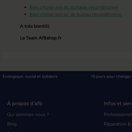
Bien choisir son pc portable reconditionné
Bien choisir son pc de bureau reconditionné
A très bientôt,
La Team AfBshop.fr
Écologique, social et solidaire
15 jours pour changer 
À propos d'afb
Infos et ser
Qui sommes-nous ?
Professionnel
Blog
Réparation &