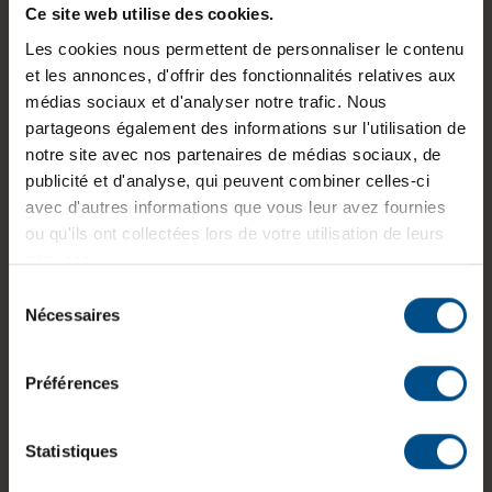
d’installation
Ce site web utilise des cookies.
Si Windows Update ne propose pas encore Windows
Les cookies nous permettent de personnaliser le contenu
11, vous pouvez utiliser l'Assistant d'installation
et les annonces, d'offrir des fonctionnalités relatives aux
disponible sur le site web de Microsoft.
médias sociaux et d'analyser notre trafic. Nous
partageons également des informations sur l'utilisation de
Étapes pour utiliser l'Assistant d'installation :
notre site avec nos partenaires de médias sociaux, de
publicité et d'analyse, qui peuvent combiner celles-ci
Téléchargez l'Assistant d'installation de Windows
avec d'autres informations que vous leur avez fournies
11 depuis le site Microsoft.
ou qu'ils ont collectées lors de votre utilisation de leurs
Exécutez-le, et suivez les instructions à l'écran
services.
pour commencer l'installation. Cet assistant
Sélection
s'assurera que votre PC dispose des composants
Nécessaires
du
nécessaires avant d'installer Windows 11.
consentement
3. Utilisation du fichier ISO et de la
Préférences
clé USB
Statistiques
Si vous préférez une installation from scratch, vous
pouvez créer un média d'installation en utilisant une