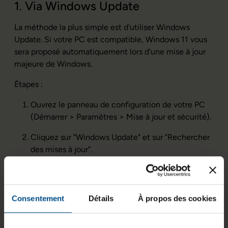
1. Via Windows Update
La méthode la plus simple est d'utiliser Windows
Update. Si votre PC est compatible, Windows 11 vous
sera proposé automatiquement lors d'une mise à jour
majeure de Windows.
Étapes :
Ouvrez le panneau de configuration de votre PC
(Démarrer > Paramètres > Mise à jour et sécurité).
Cliquez sur "Windows Update" et sur "Rechercher
des mises à jour".
Si votre PC est prêt, vous verrez une option pour
installer Windows 11. Cliquez sur "Télécharger et
installer".
Consentement
Détails
À propos des cookies
2. Utilisation de l’Assistant