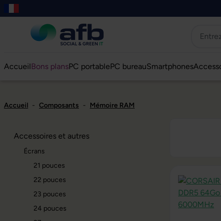
er au contenu principal
asser à la recherche
Passer à la navigation principale
Skip to B2B platform navigation
Accueil
Bons plans
PC portable
PC bureau
Smartphones
Accesso
Accueil
-
Composants
-
Mémoire RAM
Accessoires et autres
Écrans
21 pouces
22 pouces
23 pouces
24 pouces