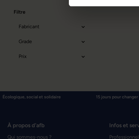
Filtre
Fabricant
Grade
Prix
Écologique, social et solidaire
15 jours pour changer 
À propos d'afb
Infos et ser
Qui sommes-nous ?
Professionnel