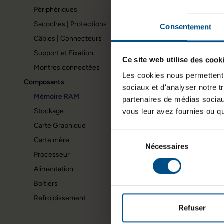
Périphériques
Sacoches | Protections
Consentement
Câbles | Connecteurs
Support et Fixation
Ce site web utilise des cook
Montres connectées
Les cookies nous permettent d
Composants
sociaux et d'analyser notre t
Mémoire RAM
partenaires de médias sociaux
Stockage
vous leur avez fournies ou qu'
Carte Graphique
Sélection
Carte mère
Nécessaires
du
Processeur
consentement
Alimentation
Boitiers
Refroidissement
Refuser