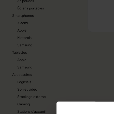
27 pouces
Écrans portables
Smartphones
Xiaomi
Apple
Motorola
Samsung
Tablettes
Apple
Samsung
Accessoires
Logiciels
Son et vidéo
Stockage externe
Gaming
Stations d'accueil