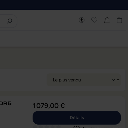
DDR5
1 079,00 €
Détails