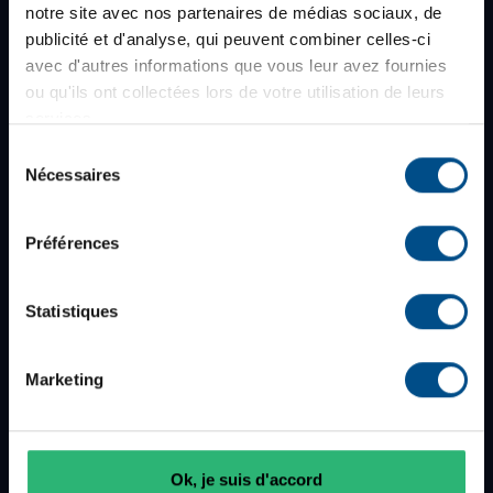
notre site avec nos partenaires de médias sociaux, de
À propos d'afb
publicité et d'analyse, qui peuvent combiner celles-ci
Qui sommes-nous ?
avec d'autres informations que vous leur avez fournies
ou qu'ils ont collectées lors de votre utilisation de leurs
Blog
services.
Rejoignez-nous
Sélection
Nos boutiques
Nécessaires
du
Avis clients
consentement
Newsletter
Préférences
Infos et services
Statistiques
Professionnels
Marketing
Réparation & maintenance
Les grades de nos produits
Livraison
Ok, je suis d'accord