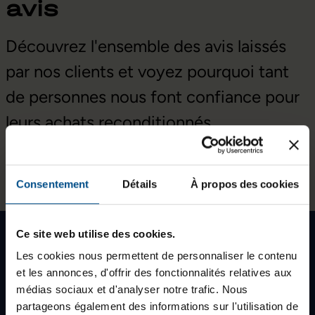
avis
Découvrez l'ensemble des avis laissés
par nos clients et voyez pourquoi tant
de personnes nous font confiance pour
leurs achats reconditionnés.
Voir tous nos avis sur TrustedShop
Consentement
Détails
À propos des cookies
Écologique, social et solidaire
Ce site web utilise des cookies.
15 jours pour changer d'avis
Les cookies nous permettent de personnaliser le contenu
Garantie de 12 mois
et les annonces, d'offrir des fonctionnalités relatives aux
médias sociaux et d'analyser notre trafic. Nous
partageons également des informations sur l'utilisation de