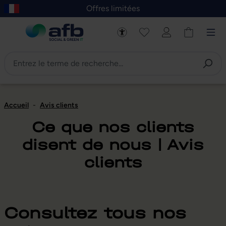
Offres limitées
asser au contenu principal
Skip to B2B platform navigation
Accueil
-
Avis clients
Ce que nos clients
disent de nous | Avis
clients
Consultez tous nos