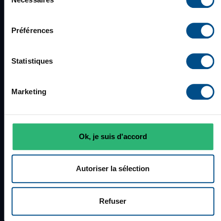
du
Garantie de 12 mois
consentement
Préférences
À propos d'afb
Statistiques
Qui sommes-nous ?
Blog
Marketing
Rejoignez-nous
Nos boutiques
Avis clients
Ok, je suis d'accord
Newsletter
Autoriser la sélection
Infos et services
Professionnels
Refuser
Réparation & maintenance