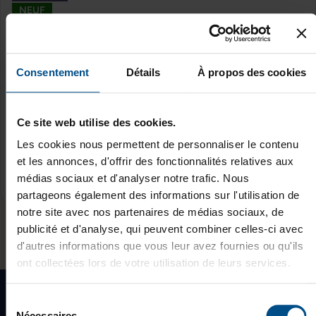
NEUF
Corsair Hydro X Series XL8 Performance Coolant
Consentement
Détails
À propos des cookies
139,00 €
Détails
Ce site web utilise des cookies.
Ajouter à mes favoris
Les cookies nous permettent de personnaliser le contenu
Note moyenne de 0 sur 5 étoiles
2 en stock
et les annonces, d'offrir des fonctionnalités relatives aux
Cette sélection n'est pas disponible
médias sociaux et d'analyser notre trafic. Nous
*TVA incluse
partageons également des informations sur l'utilisation de
notre site avec nos partenaires de médias sociaux, de
publicité et d'analyse, qui peuvent combiner celles-ci avec
d'autres informations que vous leur avez fournies ou qu'ils
ont collectées lors de votre utilisation de leurs services.
Écologique, social et solidaire
Sélection
15 jours pour changer d'avis
Nécessaires