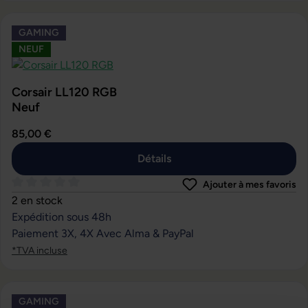
GAMING
NEUF
Corsair LL120 RGB
Neuf
85,00 €
Détails
Ajouter à mes favoris
Note moyenne de 0 sur 5 étoiles
2 en stock
Expédition sous 48h
Paiement 3X, 4X Avec Alma & PayPal
*TVA incluse
GAMING