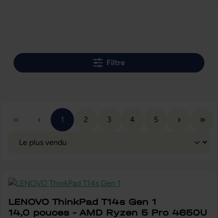
Filtre
Page
Page
Page
Page
Page
1
2
3
4
5
LENOVO ThinkPad T14s Gen 1
14,0 pouces - AMD Ryzen 5 Pro 4650U