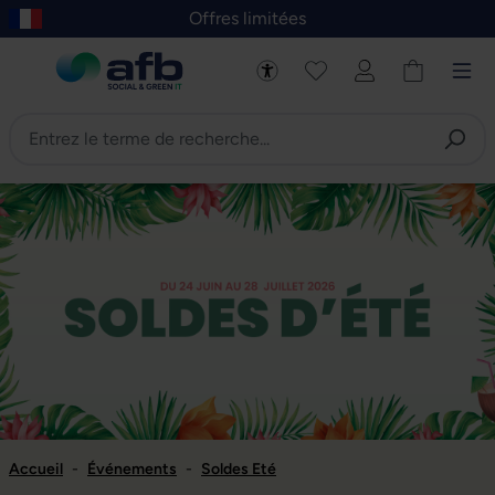
Offres limitées
asser au contenu principal
Skip to B2B platform navigation
Accueil
-
Événements
-
Soldes Eté