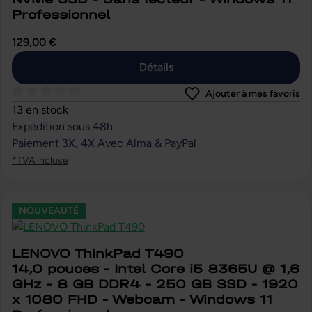
Professionnel
129,00 €
Détails
Ajouter à mes favoris
Note moyenne de 0 sur 5 étoiles
13 en stock
Expédition sous 48h
Paiement 3X, 4X Avec Alma & PayPal
*TVA incluse
NOUVEAUTÉ
LENOVO ThinkPad T490
14,0 pouces - Intel Core i5 8365U @ 1,6
GHz - 8 GB DDR4 - 250 GB SSD - 1920
x 1080 FHD - Webcam - Windows 11