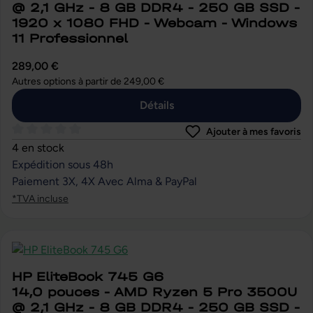
@ 2,1 GHz - 8 GB DDR4 - 250 GB SSD -
1920 x 1080 FHD - Webcam - Windows
11 Professionnel
289,00 €
Autres options à partir de
249,00 €
Détails
Ajouter à mes favoris
Note moyenne de 0 sur 5 étoiles
4 en stock
Expédition sous 48h
Paiement 3X, 4X Avec Alma & PayPal
*TVA incluse
HP EliteBook 745 G6
14,0 pouces - AMD Ryzen 5 Pro 3500U
@ 2,1 GHz - 8 GB DDR4 - 250 GB SSD -