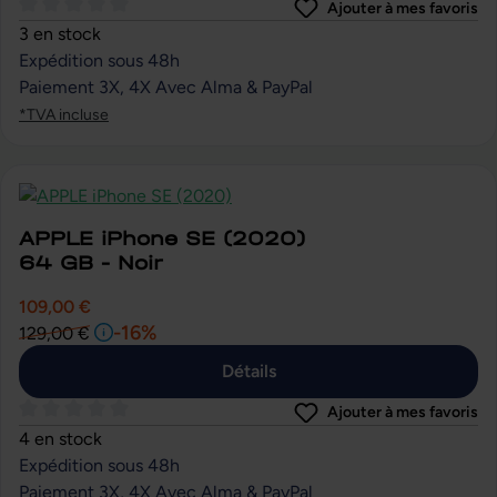
Ajouter à mes favoris
Note moyenne de 0 sur 5 étoiles
3 en stock
Expédition sous 48h
Paiement 3X, 4X Avec Alma & PayPal
*TVA incluse
APPLE iPhone SE (2020)
64 GB - Noir
109,00 €
-16%
129,00 €
Détails
Ajouter à mes favoris
Note moyenne de 0 sur 5 étoiles
4 en stock
Expédition sous 48h
Paiement 3X, 4X Avec Alma & PayPal