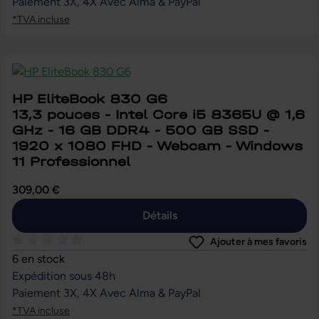
Paiement 3X, 4X Avec Alma & PayPal
*TVA incluse
HP EliteBook 830 G6
13,3 pouces - Intel Core i5 8365U @ 1,6
GHz - 16 GB DDR4 - 500 GB SSD -
1920 x 1080 FHD - Webcam - Windows
11 Professionnel
309,00 €
Détails
Ajouter à mes favoris
Note moyenne de 0 sur 5 étoiles
6 en stock
Expédition sous 48h
Paiement 3X, 4X Avec Alma & PayPal
*TVA incluse