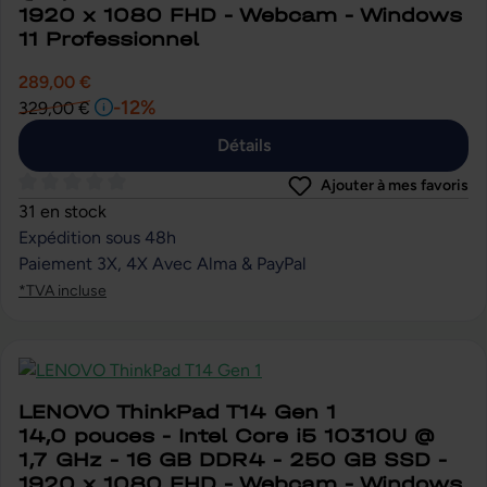
1920 x 1080 FHD - Webcam - Windows
11 Professionnel
289,00 €
-12%
329,00 €
Détails
Ajouter à mes favoris
Note moyenne de 0 sur 5 étoiles
31 en stock
Expédition sous 48h
Paiement 3X, 4X Avec Alma & PayPal
*TVA incluse
LENOVO ThinkPad T14 Gen 1
14,0 pouces - Intel Core i5 10310U @
1,7 GHz - 16 GB DDR4 - 250 GB SSD -
1920 x 1080 FHD - Webcam - Windows