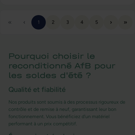
Page
Page
Page
Page
Page
1
2
3
4
5
Pourquoi choisir le
reconditionné AfB pour
les soldes d'été ?
Qualité et fiabilité
Nos produits sont soumis à des processus rigoureux de
contrôle et de remise à neuf, garantissant leur bon
fonctionnement. Vous bénéficiez d'un matériel
performant à un prix compétitif.