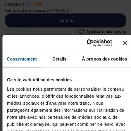
-12%
599,00 €
Autres options à partir de
449,00 €
Détails
Ajouter à mes favoris
Note moyenne de 0 sur 5 étoiles
4 en stock
Expédition sous 48h
Paiement 3X, 4X Avec Alma & PayPal
Consentement
Détails
À propos des cookies
*TVA incluse
Ce site web utilise des cookies.
Les cookies nous permettent de personnaliser le contenu
Dell Dock WD15 - 130W
et les annonces, d'offrir des fonctionnalités relatives aux
Reconditionné
médias sociaux et d'analyser notre trafic. Nous
49,00 €
partageons également des informations sur l'utilisation de
-38%
79,00 €
notre site avec nos partenaires de médias sociaux, de
publicité et d'analyse, qui peuvent combiner celles-ci avec
Détails