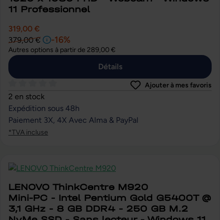
11 Professionnel
319,00 €
-16%
379,00 €
Autres options à partir de
289,00 €
Détails
Ajouter à mes favoris
Note moyenne de 0 sur 5 étoiles
2 en stock
Expédition sous 48h
Paiement 3X, 4X Avec Alma & PayPal
*TVA incluse
LENOVO ThinkCentre M920
Mini-PC - Intel Pentium Gold G5400T @
3,1 GHz - 8 GB DDR4 - 250 GB M.2
NvMe SSD - Sans lecteur - Windows 11