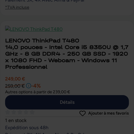
*TVA incluse
LENOVO ThinkPad T480
14,0 pouces - Intel Core i5 8350U @ 1,7
GHz - 8 GB DDR4 - 250 GB SSD - 1920
x 1080 FHD - Webcam - Windows 11
Professionnel
249,00 €
-4%
259,00 €
Autres options à partir de
239,00 €
Détails
Ajouter à mes favoris
Note moyenne de 0 sur 5 étoiles
1 en stock
Expédition sous 48h