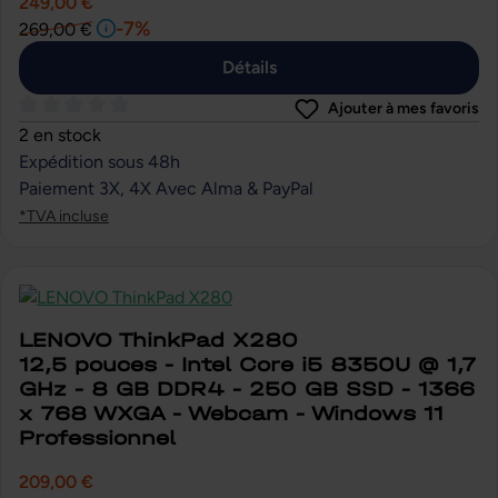
249,00 €
-7%
269,00 €
Détails
Ajouter à mes favoris
Note moyenne de 0 sur 5 étoiles
2 en stock
Expédition sous 48h
Paiement 3X, 4X Avec Alma & PayPal
*TVA incluse
LENOVO ThinkPad X280
12,5 pouces - Intel Core i5 8350U @ 1,7
GHz - 8 GB DDR4 - 250 GB SSD - 1366
x 768 WXGA - Webcam - Windows 11
Professionnel
209,00 €