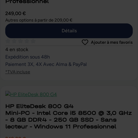
Professionnel
249,00 €
Autres options à partir de
209,00 €
Détails
Ajouter à mes favoris
Note moyenne de 0 sur 5 étoiles
4 en stock
Expédition sous 48h
Paiement 3X, 4X Avec Alma & PayPal
*TVA incluse
HP EliteDesk 800 G4
Mini-PC - Intel Core i5 8500 @ 3,0 GHz
- 8 GB DDR4 - 250 GB SSD - Sans
lecteur - Windows 11 Professionnel