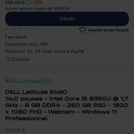
-19%
259,00 €
Autres options à partir de
149,00 €
Détails
Ajouter à mes favoris
Note moyenne de 0 sur 5 étoiles
1 en stock
Expédition sous 48h
Paiement 3X, 4X Avec Alma & PayPal
*TVA incluse
DELL Latitude 5490
14,0 pouces - Intel Core i5 8350U @ 1,7
GHz - 8 GB DDR4 - 250 GB SSD - 1920
x 1080 FHD - Webcam - Windows 11
Professionnel
249,00 €