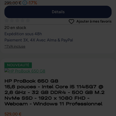
-17%
299,00 €
Détails
Ajouter à mes favoris
Note moyenne de 0 sur 5 étoiles
20 en stock
Expédition sous 48h
Paiement 3X, 4X Avec Alma & PayPal
*TVA incluse
NOUVEAUTÉ
HP ProBook 650 G8
15,6 pouces - Intel Core i5 1145G7 @
2,6 GHz - 32 GB DDR4 - 500 GB M.2
NvMe SSD - 1920 x 1080 FHD -
Webcam - Windows 11 Professionnel
529,00 €