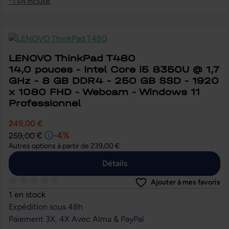
*TVA incluse
LENOVO ThinkPad T480
14,0 pouces - Intel Core i5 8350U @ 1,7
GHz - 8 GB DDR4 - 250 GB SSD - 1920
x 1080 FHD - Webcam - Windows 11
Professionnel
249,00 €
-4%
259,00 €
Autres options à partir de
239,00 €
Détails
Ajouter à mes favoris
Note moyenne de 0 sur 5 étoiles
1 en stock
Expédition sous 48h
Paiement 3X, 4X Avec Alma & PayPal