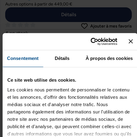
Autres options à partir de
449,00 €
Détails
Ajouter à mes favoris
Note moyenne de 0 sur 5 étoiles
4 en stock
Expédition sous 48h
Paiement 3X, 4X Avec Alma & PayPal
*TVA incluse
Consentement
Détails
À propos des cookies
Ce site web utilise des cookies.
Dell Dock WD15 - 130W
Les cookies nous permettent de personnaliser le contenu
Reconditionné
et les annonces, d'offrir des fonctionnalités relatives aux
médias sociaux et d'analyser notre trafic. Nous
49,00 €
partageons également des informations sur l'utilisation de
-38%
79,00 €
notre site avec nos partenaires de médias sociaux, de
Détails
publicité et d'analyse, qui peuvent combiner celles-ci avec
d'autres informations que vous leur avez fournies ou qu'ils