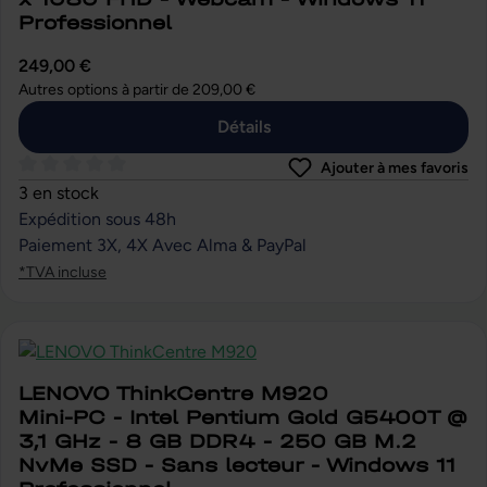
Professionnel
249,00 €
Autres options à partir de
209,00 €
Détails
Ajouter à mes favoris
Note moyenne de 0 sur 5 étoiles
3 en stock
Expédition sous 48h
Paiement 3X, 4X Avec Alma & PayPal
*TVA incluse
LENOVO ThinkCentre M920
Mini-PC - Intel Pentium Gold G5400T @
3,1 GHz - 8 GB DDR4 - 250 GB M.2
NvMe SSD - Sans lecteur - Windows 11