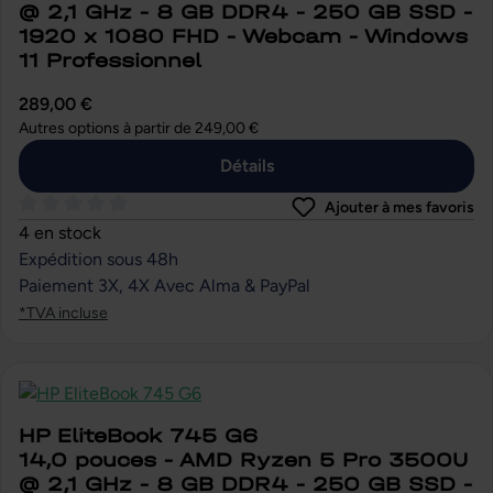
@ 2,1 GHz - 8 GB DDR4 - 250 GB SSD -
1920 x 1080 FHD - Webcam - Windows
11 Professionnel
289,00 €
Autres options à partir de
249,00 €
Détails
Ajouter à mes favoris
Note moyenne de 0 sur 5 étoiles
4 en stock
Expédition sous 48h
Paiement 3X, 4X Avec Alma & PayPal
*TVA incluse
HP EliteBook 745 G6
14,0 pouces - AMD Ryzen 5 Pro 3500U
@ 2,1 GHz - 8 GB DDR4 - 250 GB SSD -