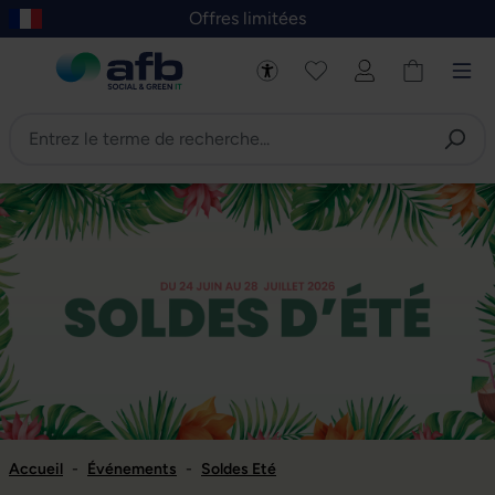
Offres limitées
asser au contenu principal
Skip to B2B platform navigation
Accueil
-
Événements
-
Soldes Eté