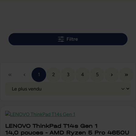
Filtre
Page
Page
Page
Page
Page
1
2
3
4
5
LENOVO ThinkPad T14s Gen 1
14,0 pouces - AMD Ryzen 5 Pro 4650U