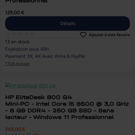
Professionnel
129,00 €
Détails
Ajouter à mes favoris
Note moyenne de 0 sur 5 étoiles
13 en stock
Expédition sous 48h
Paiement 3X, 4X Avec Alma & PayPal
*TVA incluse
HP EliteDesk 800 G4
Mini-PC - Intel Core i5 8500 @ 3,0 GHz
- 8 GB DDR4 - 250 GB SSD - Sans
lecteur - Windows 11 Professionnel
249,00 €