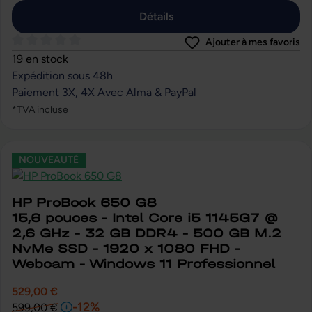
Détails
Ajouter à mes favoris
Note moyenne de 0 sur 5 étoiles
19 en stock
Expédition sous 48h
Paiement 3X, 4X Avec Alma & PayPal
*TVA incluse
NOUVEAUTÉ
HP ProBook 650 G8
15,6 pouces - Intel Core i5 1145G7 @
2,6 GHz - 32 GB DDR4 - 500 GB M.2
NvMe SSD - 1920 x 1080 FHD -
Webcam - Windows 11 Professionnel
529,00 €
-12%
599,00 €