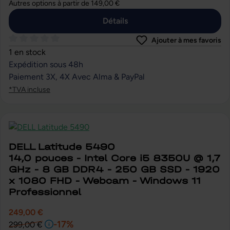
Autres options à partir de
149,00 €
Détails
Ajouter à mes favoris
Note moyenne de 0 sur 5 étoiles
1 en stock
Expédition sous 48h
Paiement 3X, 4X Avec Alma & PayPal
*TVA incluse
DELL Latitude 5490
14,0 pouces - Intel Core i5 8350U @ 1,7
GHz - 8 GB DDR4 - 250 GB SSD - 1920
x 1080 FHD - Webcam - Windows 11
Professionnel
249,00 €
-17%
299,00 €