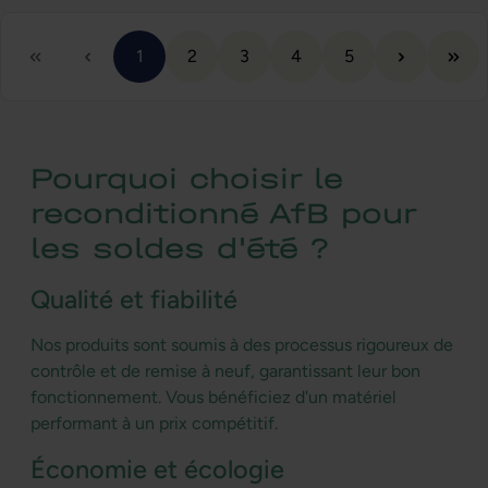
Page
Page
Page
Page
Page
1
2
3
4
5
Pourquoi choisir le
reconditionné AfB pour
les soldes d'été ?
Qualité et fiabilité
Nos produits sont soumis à des processus rigoureux de
contrôle et de remise à neuf, garantissant leur bon
fonctionnement. Vous bénéficiez d'un matériel
performant à un prix compétitif.
Économie et écologie