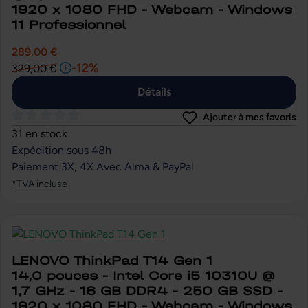
1920 x 1080 FHD - Webcam - Windows
11 Professionnel
289,00 €
-12%
329,00 €
Détails
Ajouter à mes favoris
Note moyenne de 0 sur 5 étoiles
31 en stock
Expédition sous 48h
Paiement 3X, 4X Avec Alma & PayPal
*TVA incluse
LENOVO ThinkPad T14 Gen 1
14,0 pouces - Intel Core i5 10310U @
1,7 GHz - 16 GB DDR4 - 250 GB SSD -
1920 x 1080 FHD - Webcam - Windows