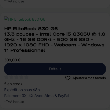
*TVA incluse
HP EliteBook 830 G6
13,3 pouces - Intel Core i5 8365U @ 1,6
GHz - 16 GB DDR4 - 500 GB SSD -
1920 x 1080 FHD - Webcam - Windows
11 Professionnel
309,00 €
Détails
Ajouter à mes favoris
Note moyenne de 0 sur 5 étoiles
5 en stock
Expédition sous 48h
Paiement 3X, 4X Avec Alma & PayPal
*TVA incluse