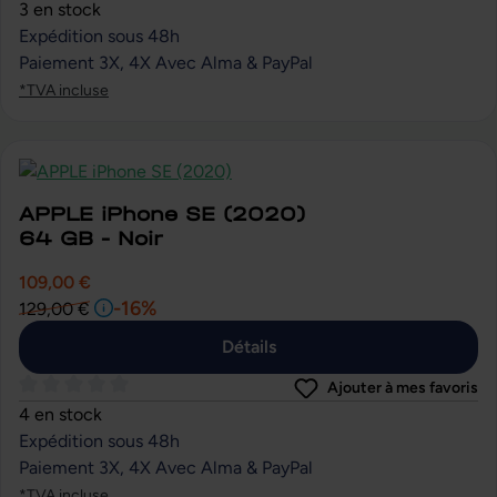
Note moyenne de 0 sur 5 étoiles
3 en stock
Expédition sous 48h
Paiement 3X, 4X Avec Alma & PayPal
*TVA incluse
APPLE iPhone SE (2020)
64 GB - Noir
109,00 €
-16%
129,00 €
Détails
Ajouter à mes favoris
Note moyenne de 0 sur 5 étoiles
4 en stock
Expédition sous 48h
Paiement 3X, 4X Avec Alma & PayPal
*TVA incluse