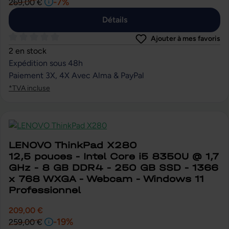
-7%
269,00 €
Détails
Ajouter à mes favoris
Note moyenne de 0 sur 5 étoiles
2 en stock
Expédition sous 48h
Paiement 3X, 4X Avec Alma & PayPal
*TVA incluse
LENOVO ThinkPad X280
12,5 pouces - Intel Core i5 8350U @ 1,7
GHz - 8 GB DDR4 - 250 GB SSD - 1366
x 768 WXGA - Webcam - Windows 11
Professionnel
209,00 €
-19%
259,00 €