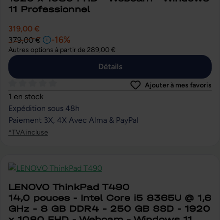
11 Professionnel
319,00 €
-16%
379,00 €
Autres options à partir de
289,00 €
Détails
Ajouter à mes favoris
Note moyenne de 0 sur 5 étoiles
1 en stock
Expédition sous 48h
Paiement 3X, 4X Avec Alma & PayPal
*TVA incluse
LENOVO ThinkPad T490
14,0 pouces - Intel Core i5 8365U @ 1,6
GHz - 8 GB DDR4 - 250 GB SSD - 1920
x 1080 FHD - Webcam - Windows 11