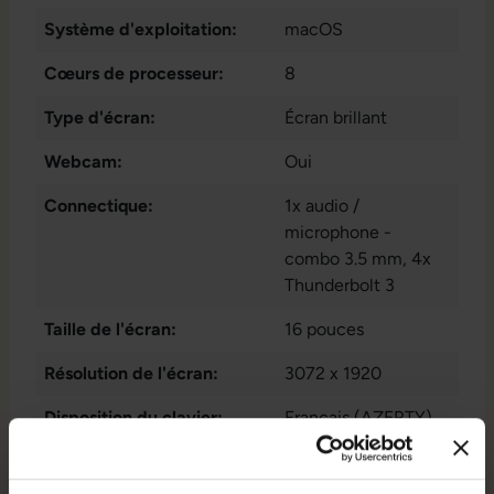
Système d'exploitation:
macOS
Cœurs de processeur:
8
Type d'écran:
Écran brillant
Webcam:
Oui
Connectique:
1x audio /
microphone -
combo 3.5 mm
, 4x
Thunderbolt 3
Taille de l'écran:
16 pouces
Résolution de l'écran:
3072 x 1920
Disposition du clavier:
Français (AZERTY)
sans pavé numérique
Puce graphique intégrée:
Intel® UHD Graphics