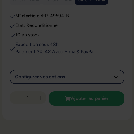
(Cette option n'est pas disponible pour le moment.)
(Cette option n'est pas disponible pour 
N° d'article :
FR-49594-B
État: Reconditionné
10 en stock
Expédition sous 48h
Paiement 3X, 4X Avec Alma & PayPal
Configurer vos options
Quantité de produit : Entrez la quantité so
Ajouter au panier