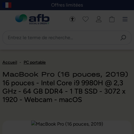
Offres limitées
asser au contenu principal
Skip to B2B platform navigation
Accueil
-
PC portable
MacBook Pro (16 pouces, 2019)
16 pouces - Intel Core i9 9980H @ 2,3
GHz - 64 GB DDR4 - 1 TB SSD - 3072 x
1920 - Webcam - macOS
Ignorer la galerie d'images