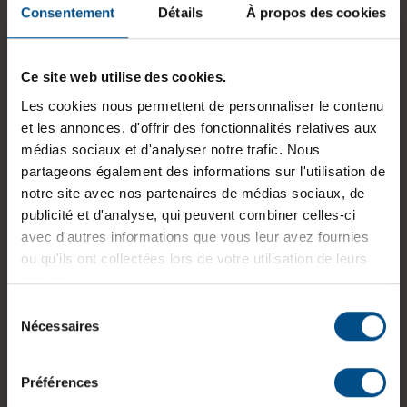
Consentement
Détails
À propos des cookies
630
État:
Reconditionné
Ce site web utilise des cookies.
Programme de partenariat:
Non
Les cookies nous permettent de personnaliser le contenu
Lancement sur le marché:
2019
et les annonces, d'offrir des fonctionnalités relatives aux
médias sociaux et d'analyser notre trafic. Nous
GTIN/EAN :
3701157158794
partageons également des informations sur l'utilisation de
notre site avec nos partenaires de médias sociaux, de
Dimensions (L x l x H) :
245,9 x 357,9 x 16,2
publicité et d'analyse, qui peuvent combiner celles-ci
mm
avec d'autres informations que vous leur avez fournies
Poids :
2 kg
ou qu'ils ont collectées lors de votre utilisation de leurs
services.
Sélection
Nécessaires
du
Informations sur le produit
consentement
Préférences
Le MacBook Pro 16 pouces (2019) est un