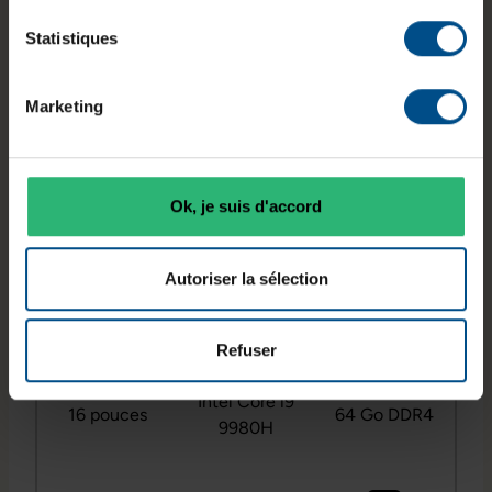
ordinateur portable Apple destiné aux usages
professionnels nécessitant de la puissance de
Statistiques
calcul et un grand confort d’affichage. Équipé
d’un processeur Intel Core i9, de 64 Go de
Marketing
mémoire vive et d’un stockage SSD de 1 To, il est
adapté aux tâches intensives comme le
développement, la création graphique ou le
traitement de données. Ce modèle reconditionné
Ok, je suis d'accord
fonctionne sous macOS et dispose d’une
connectique Thunderbolt 3 polyvalente.
Autoriser la sélection
Refuser
Processeur
Écran
Mémoire
Intel Core i9
16 pouces
64 Go DDR4
9980H