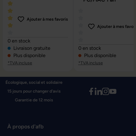
Ajouter à mes favoris
Ajouter à mes favor
Note moyenne de 4 sur 5 étoiles
0 en stock
Note moyenne de 0 sur 5 é
Livraison gratuite
0 en stock
Plus disponible
Plus disponible
*TVA incluse
*TVA incluse
Écologique, social et solidaire
15 jours pour changer d'avis
Garantie de 12 mois
À propos d'afb