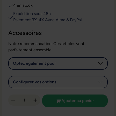
4 en stock
Expédition sous 48h
Paiement 3X, 4X Avec Alma & PayPal
Accessoires
Notre recommandation. Ces articles vont
parfaitement ensemble.
Optez également pour
Configurer vos options
Quantité de produit : Entrez la quantité so
Ajouter au panier