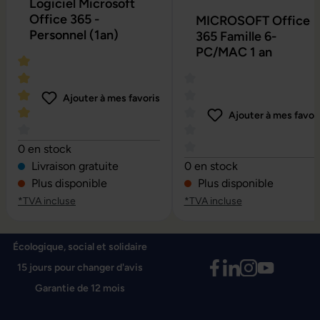
Logiciel Microsoft
Office 365 -
MICROSOFT Office
Personnel (1an)
365 Famille 6-
PC/MAC 1 an
Ajouter à mes favoris
Ajouter à mes favor
Note moyenne de 4 sur 5 étoiles
0 en stock
Note moyenne de 0 sur 5 é
Livraison gratuite
0 en stock
Plus disponible
Plus disponible
*TVA incluse
*TVA incluse
Écologique, social et solidaire
15 jours pour changer d'avis
Garantie de 12 mois