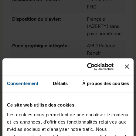
2x USB 3.2 Gen 1
FHD
Typ-A
, 2x USB
Disposition du clavier:
Français
3.2 Gen 2 Type-
(AZERTY) sans
C
, Connecteur
pavé numérique
Docking Station
Puce graphique intégrée:
AMD Radeon
Renoir
Lecteur d'empreintes digitales:
Non
État:
Reconditionné
Consentement
Détails
À propos des cookies
Programme de partenariat:
Oui
, Non
Lancement sur le marché:
2020
Ce site web utilise des cookies.
GTIN/EAN :
3561292347664
Les cookies nous permettent de personnaliser le contenu
et les annonces, d'offrir des fonctionnalités relatives aux
Dimensions (L x l x H) :
328,8 x 226,15 x
médias sociaux et d'analyser notre trafic. Nous
16,7 mm