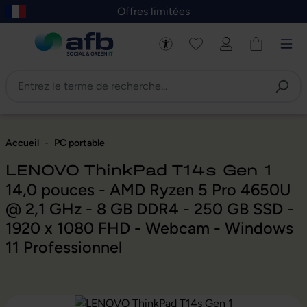
Offres limitées
asser au contenu principal
Skip to B2B platform navigation
Accueil
-
PC portable
LENOVO ThinkPad T14s Gen 1
14,0 pouces - AMD Ryzen 5 Pro 4650U
@ 2,1 GHz - 8 GB DDR4 - 250 GB SSD -
1920 x 1080 FHD - Webcam - Windows
11 Professionnel
Ignorer la galerie d'images