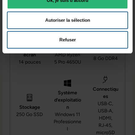
Ok, je suis d'accord
Ce PC n'est pas upgradable en RAM.
Autoriser la sélection
Refuser
Diagonale
Processeur
RAM
écran
AMD Ryzen
8 Go DDR4
14 pouces
5 Pro 4650U
Connectiqu
Système
es
d’exploitatio
USB‑C,
Stockage
n
USB‑A,
250 Go SSD
Windows 11
HDMI,
Professionne
RJ‑45,
l
microSD