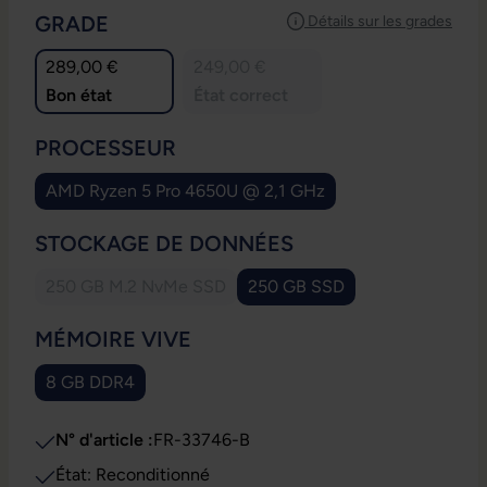
SÉLECTIONNEZ
GRADE
Détails sur les grades
289,00 €
249,00 €
Bon état
État correct
SÉLECTIONNEZ
PROCESSEUR
AMD Ryzen 5 Pro 4650U @ 2,1 GHz
SÉLECTIONNEZ
STOCKAGE DE DONNÉES
250 GB M.2 NvMe SSD
250 GB SSD
(Cette option n'est pas disponible pour le moment.)
SÉLECTIONNEZ
MÉMOIRE VIVE
8 GB DDR4
N° d'article :
FR-33746-B
État: Reconditionné