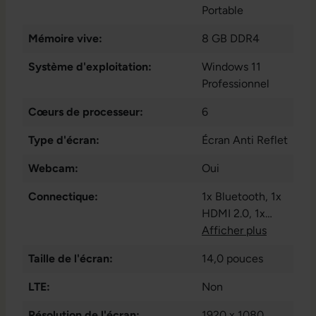
Portable
Mémoire vive:
8 GB DDR4
Système d'exploitation:
Windows 11
Professionnel
Cœurs de processeur:
6
Type d'écran:
Écran Anti Reflet
Webcam:
Oui
Connectique:
1x Bluetooth
, 1x
HDMI 2.0
, 1x
LAN RJ-45
Afficher plus
, 1x
W-LAN
, 1x audio
Taille de l'écran:
14,0 pouces
/ microphone -
combo 3.5 mm
,
LTE:
Non
1x lecteur de
Résolution de l'écran:
carte microSD
1920 x 1080
,