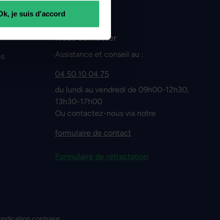
Ok, je suis d'accord
Nous contacter
Assistance et conseil au :
es
04 50 10 04 75
du lundi au vendredi de 09h00-12h30,
13h30-17h00
Ou contactez-nous via notre
formulaire de contact
Formulaire de rétractation
 indication contraire.