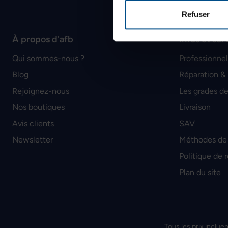
Refuser
À propos d'afb
Infos et ser
Qui sommes-nous ?
Professionnel
Blog
Réparation &
Rejoignez-nous
Les grades de
Nos boutiques
Livraison
Avis clients
SAV
Newsletter
Méthodes de
Politique de 
Plan du site
Tous les prix incluen