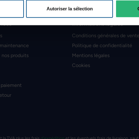
Autoriser la sélection
vices
Informations légales
s
Conditions générales de vent
 maintenance
Politique de confidentialité
 nos produits
Mentions légales
Cookies
 paiement
retour
t la TVA plus les frais
d'expédition
et les éventuels frais de livraison, sauf