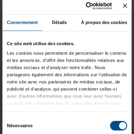
Programme de partenariat:
Non
Résolution de l'écran:
1480 x 720
Consentement
Détails
À propos des cookies
Densité de pixels:
311 ppi
Ce site web utilise des cookies.
Caméra frontale:
5 Megapixel
Les cookies nous permettent de personnaliser le contenu
Lecteur d'empreintes digitales:
Non
et les annonces, d'offrir des fonctionnalités relatives aux
médias sociaux et d'analyser notre trafic. Nous
État:
Reconditionné
partageons également des informations sur l'utilisation de
Mémoire vive:
4 GB
notre site avec nos partenaires de médias sociaux, de
publicité et d'analyse, qui peuvent combiner celles-ci
Processeur:
Samsung Exynos
avec d'autres informations que vous leur avez fournies
850 @ 2,0 GHz
ou qu'ils ont collectées lors de votre utilisation de leurs
services.
GTIN/EAN :
8806092175068
Sélection
Dimensions (L x l x H) :
71,6 x 147,1 x 9,2
Nécessaires
du
mm
consentement