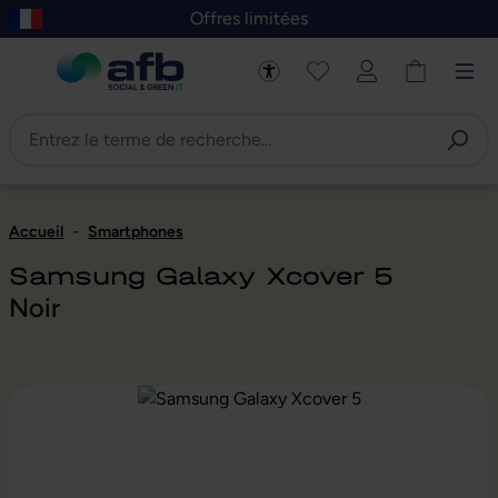
Offres limitées
asser au contenu principal
Skip to B2B platform navigation
Accueil
-
Smartphones
Samsung Galaxy Xcover 5
Noir
Ignorer la galerie d'images