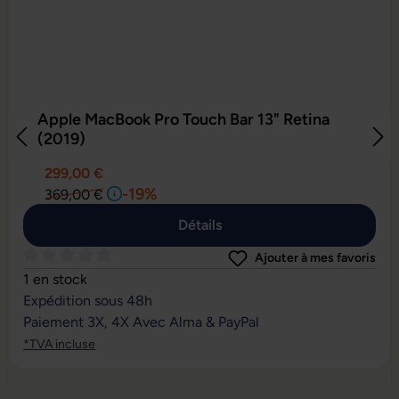
Apple MacBook Pro Touch Bar 13" Retina
(2019)
299,00 €
-19%
369,00 €
Détails
Ajouter à mes favoris
Note moyenne de 0 sur 5 étoiles
1 en stock
Expédition sous 48h
Paiement 3X, 4X Avec Alma & PayPal
*TVA incluse