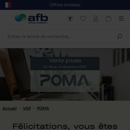
Offres limitées
asser au contenu principal
Skip to B2B platform navigation
Accueil
-
VAP
-
POMA
Félicitations, vous êtes