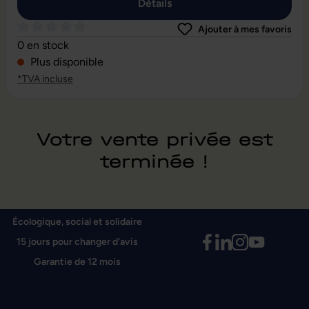
Détails
Ajouter à mes favoris
Note moyenne de 0 sur 5 étoiles
0 en stock
Plus disponible
*TVA incluse
Votre vente privée est
terminée !
Écologique, social et solidaire
15 jours pour changer d'avis
Garantie de 12 mois