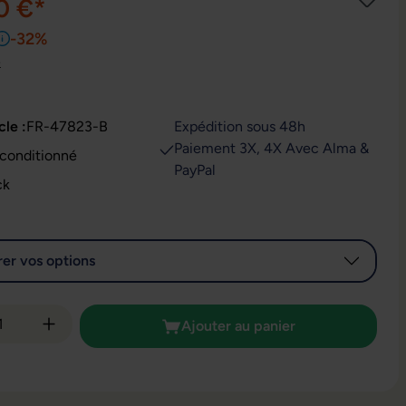
0 €*
-32%
e
cle :
FR-47823-B
Expédition sous 48h
Paiement 3X, 4X Avec Alma &
t : Reconditionné
PayPal
ck
er vos options
é de produit : Entrez la quantité souhaitée
Ajouter au panier