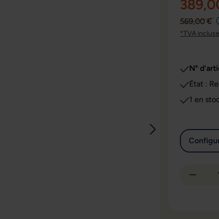
389,0
569,00 €
*TVA inclus
N° d'arti
Éta
1 en sto
Configur
Quantit