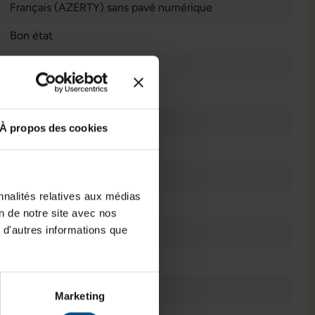
Français (AZERTY) sans pavé numérique
Bon état
11
2021
Non
À propos des cookies
Intel® Iris Xe Graphics
2736 x 1824
nnalités relatives aux médias
Windows 11 Professionnel
on de notre site avec nos
 d'autres informations que
12,3 pouces
Écran tactile
Ordinateur Portable
Marketing