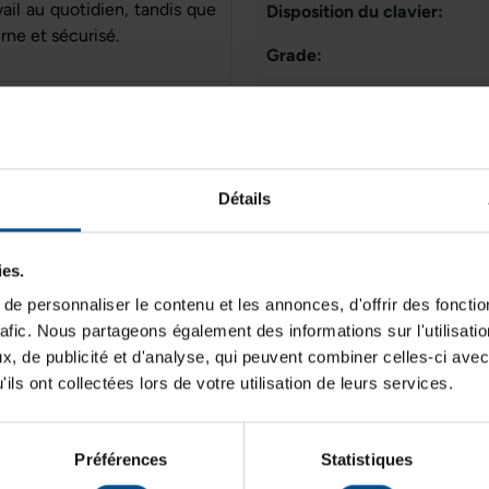
vail au quotidien, tandis que
Disposition du clavier:
ne et sécurisé.
Grade:
Génération de CPU:
Lancement sur le marché:
Mémoire vive
Programme de partenariat:
8 Go DDR4
Détails
Puce graphique intégrée:
ies.
Résolution de l'écran:
Connectiques
e personnaliser le contenu et les annonces, d'offrir des fonctio
Système d'exploitation:
USB-C, USB-A, Jack 3,5
rafic. Nous partageons également des informations sur l'utilisati
mm
, de publicité et d'analyse, qui peuvent combiner celles-ci avec
Taille de l'écran:
ils ont collectées lors de votre utilisation de leurs services.
Type d'écran:
Type de produit:
Préférences
Statistiques