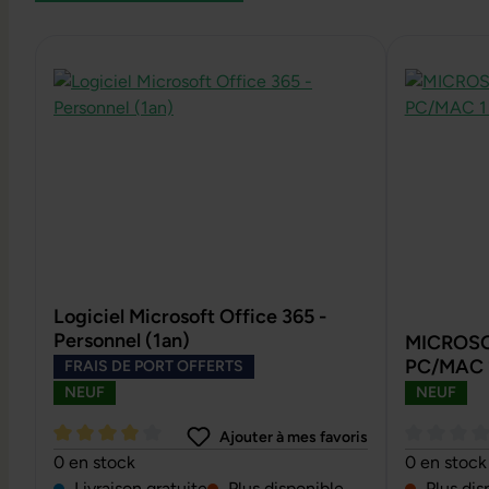
Ignorer la galerie de produits
Logiciel Microsoft Office 365 -
Personnel (1an)
MICROSOF
PC/MAC 
FRAIS DE PORT OFFERTS
NEUF
NEUF
Ajouter à mes favoris
Note moyenne de 4 sur 5 étoiles
Note moyen
0 en stock
0 en stock
Livraison gratuite
Plus disponible
Plus dis