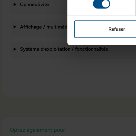
Connectivité
Affichage / multimédia
Refuser
Système d’exploitation / fonctionnalités
Optez également pour :