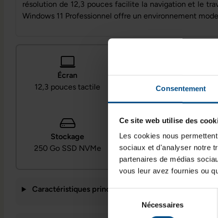
résolution de 12,3 pouces facilite la navigation et le tra
Windows 11 Professionnel offre un environnement moder
Écran
Processeur
12,3 pouces tactile
Intel Core i5-1135G7
Consentement
Ce site web utilise des cook
Les cookies nous permettent d
Stockage
Système
sociaux et d'analyser notre t
250 Go SSD NVMe
Windows 11 Pro
partenaires de médias sociaux
vous leur avez fournies ou qu'
Caractéristiques principales
Sélection
Nécessaires
du
consentement