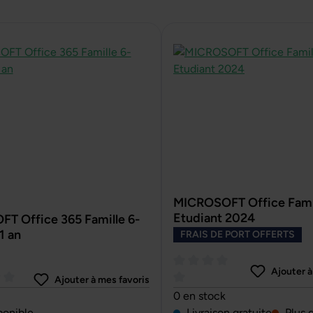
MICROSOFT Office Famil
Etudiant 2024
T Office 365 Famille 6-
1 an
FRAIS DE PORT OFFERTS
Ajouter à
Ajouter à mes favoris
ne de 0 sur 5 étoiles
Note moyenne de 0 sur 5 ét
0 en stock
ponible
Livraison gratuite
Plus 