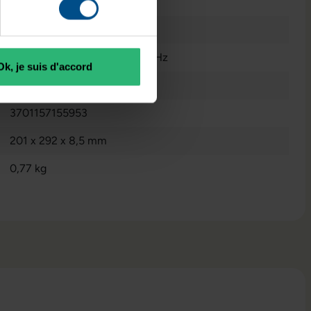
Oui
8 GB DDR4
Intel Core i5 1135G7 @ 2,4 GHz
Ok, je suis d'accord
250 GB M.2 NvMe SSD
3701157155953
201 x 292 x 8,5 mm
0,77 kg