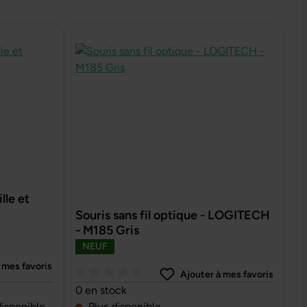
le et
Souris sans fil optique - LOGITECH
- M185 Gris
NEUF
 mes favoris
Ajouter à mes favoris
oiles
Note moyenne de 0 sur 5 étoiles
0 en stock
disponible
Plus disponible