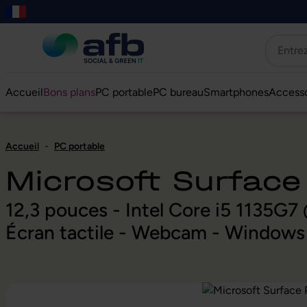
er au contenu principal
asser à la recherche
Passer à la navigation principale
Skip to B2B platform navigation
Accueil
Bons plans
PC portable
PC bureau
Smartphones
Accesso
Accueil
-
PC portable
Microsoft Surface
12,3 pouces - Intel Core i5 1135
Écran tactile - Webcam - Windows 
Ignorer la galerie d'images