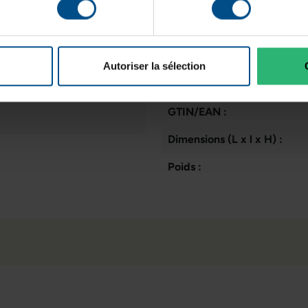
Webcam:
Mémoire vive:
Processeur:
Autoriser la sélection
Stockage de données:
GTIN/EAN :
Dimensions (L x l x H) :
Poids :