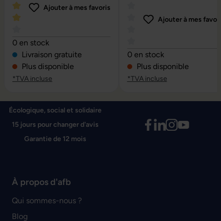
Ajouter à mes favoris
Ajouter à mes favor
Note moyenne de 4 sur 5 étoiles
0 en stock
Note moyenne de 0 sur 5 é
Livraison gratuite
0 en stock
Plus disponible
Plus disponible
*TVA incluse
*TVA incluse
Écologique, social et solidaire
15 jours pour changer d'avis
Garantie de 12 mois
À propos d'afb
Qui sommes-nous ?
Blog