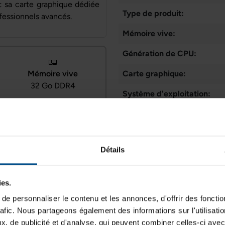
t sa carte graphique dédiée
Type de produit:
ofessionnels avancés.
Mémoire vive:
Génération de CPU:
Mémoire vive
Carte graphique:
32 Go DDR4
Système d'exploitation:
Cœurs de processeur:
Connectiques
Taille du stockage des donn
USB, Thunderbolt 3,
Détails
HDMI, RJ‑45
Type d'écran:
Webcam:
ies.
Connectique:
e personnaliser le contenu et les annonces, d'offrir des fonctio
rafic. Nous partageons également des informations sur l'utilisati
, de publicité et d'analyse, qui peuvent combiner celles-ci avec