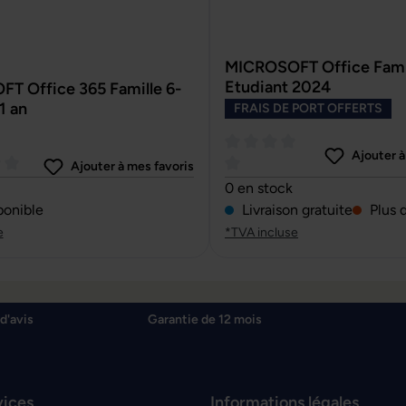
MICROSOFT Office Famil
Etudiant 2024
T Office 365 Famille 6-
1 an
FRAIS DE PORT OFFERTS
Ajouter à
Ajouter à mes favoris
ne de 0 sur 5 étoiles
Note moyenne de 0 sur 5 ét
0 en stock
ponible
Livraison gratuite
Plus 
e
*TVA incluse
d'avis
Garantie de 12 mois
vices
Informations légales