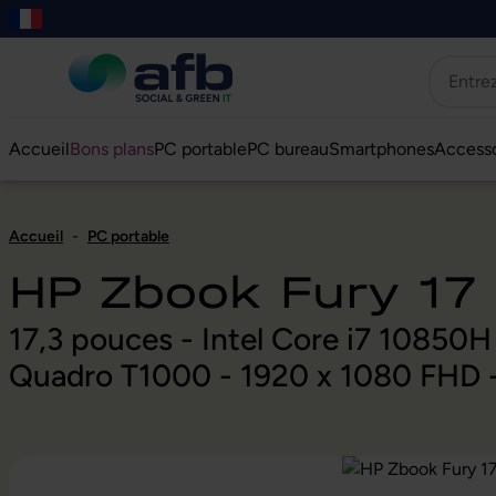
er au contenu principal
asser à la recherche
Passer à la navigation principale
Skip to B2B platform navigation
Accueil
Bons plans
PC portable
PC bureau
Smartphones
Accesso
Accueil
-
PC portable
HP Zbook Fury 17
17,3 pouces - Intel Core i7 1085
Quadro T1000 - 1920 x 1080 FHD 
Ignorer la galerie d'images