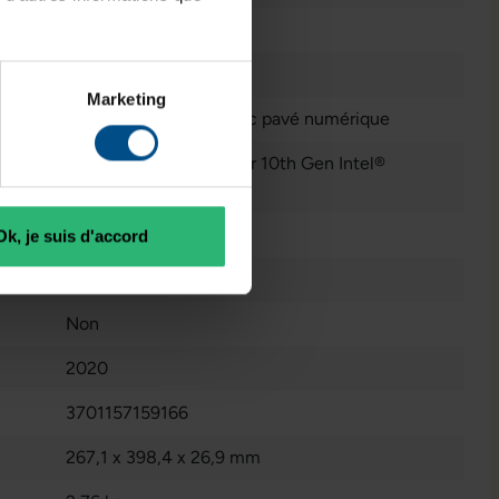
17,3 pouces
1920 x 1080 FHD
Marketing
Français (AZERTY) avec pavé numérique
Intel® UHD Graphics for 10th Gen Intel®
Processors
que:
4 GB GDDR5
Ok, je suis d'accord
Reconditionné
Non
2020
3701157159166
267,1 x 398,4 x 26,9 mm