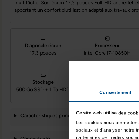
multitâche. Son écran 17,3 pouces Full HD antireflet e
apportent un confort d’utilisation adapté aux travaux pr
Diagonale écran
Processeur
17,3 pouces
Intel Core i7‑10850H
Système d’exploitation
Stockage
Windows 11
500 Go SSD + 1 To HDD
Consentement
Professionnel
Ce site web utilise des cook
Caractéristiques principales
Les cookies nous permettent d
sociaux et d'analyser notre t
partenaires de médias sociaux
Connectivité