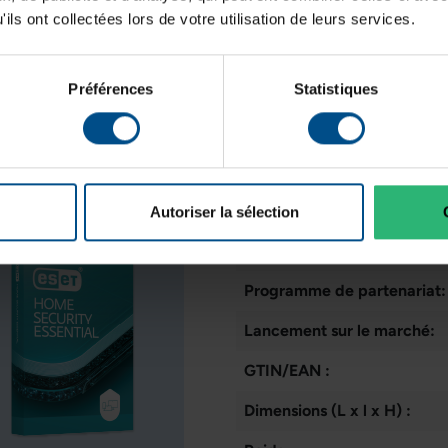
ils ont collectées lors de votre utilisation de leurs services.
Taille de l'écran:
Résolution de l'écran:
Préférences
Statistiques
Disposition du clavier:
Puce graphique intégrée:
Mémoire de la carte graphi
Autoriser la sélection
État:
Programme de partenariat:
Lancement sur le marché:
GTIN/EAN :
Dimensions (L x l x H) :