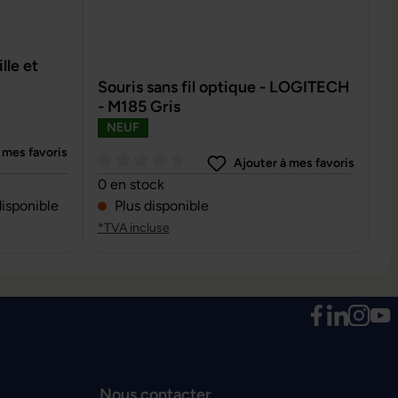
le et
Souris sans fil optique - LOGITECH
- M185 Gris
NEUF
 mes favoris
Ajouter à mes favoris
oiles
Note moyenne de 0 sur 5 étoiles
0 en stock
disponible
Plus disponible
*TVA incluse
Nous contacter