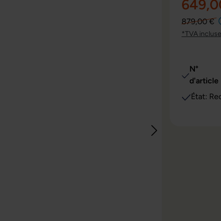
649,0
879,00 €
*TVA inclus
N°
d'article 
État: Re