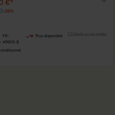
0 €*
-26%
e
Détails sur les grades
FR-
Plus disponible
:
49905-B
conditionné