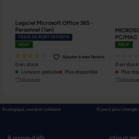
Logiciel Microsoft Office 365 -
Personnel (1an)
MICROSOF
PC/MAC 
FRAIS DE PORT OFFERTS
NEUF
NEUF
Ajouter à mes favoris
Note moyenne de 4 sur 5 étoiles
Note moyen
0 en stock
0 en stock
Livraison gratuite
Plus disponible
Plus dis
*TVA incluse
*TVA inclus
Écologique, social et solidaire
15 jours pour changer 
À propos d'afb
Infos et ser