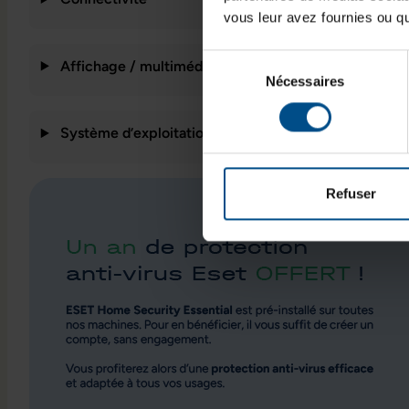
vous leur avez fournies ou qu'
Sélection
Affichage / multimédia
Nécessaires
du
consentement
Système d’exploitation / fonctionnalités
Refuser