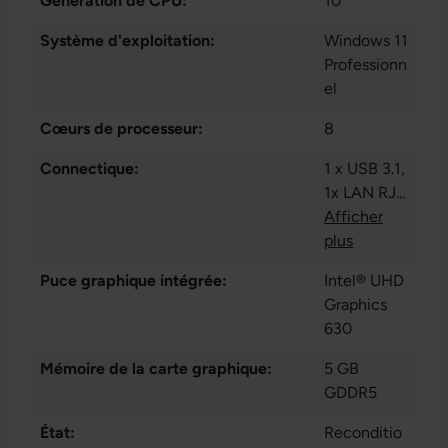
Génération de CPU:
10
Système d'exploitation:
Windows 11
Professionn
el
Cœurs de processeur:
8
Connectique:
1 x USB 3.1
,
1x LAN RJ-
45
Afficher
, 1x USB
3.2 Gen 1
plus
Typ-C
, 1x
Puce graphique intégrée:
Intel® UHD
audio /
Graphics
microphon
630
e - combo
3.5 mm
, 1x
Mémoire de la carte graphique:
5 GB
sortie audio
GDDR5
- 3.5 mm
,
État:
2x
Reconditio