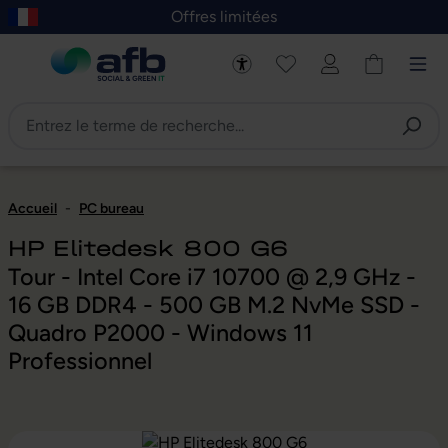
Offres limitées
asser au contenu principal
Skip to B2B platform navigation
Accueil
-
PC bureau
HP Elitedesk 800 G6
Tour - Intel Core i7 10700 @ 2,9 GHz -
16 GB DDR4 - 500 GB M.2 NvMe SSD -
Quadro P2000 - Windows 11
Professionnel
Ignorer la galerie d'images