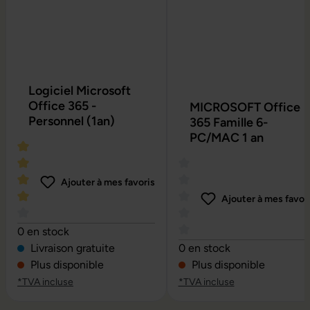
Logiciel Microsoft
Office 365 -
MICROSOFT Office
Personnel (1an)
365 Famille 6-
PC/MAC 1 an
Ajouter à mes favoris
Ajouter à mes favor
Note moyenne de 4 sur 5 étoiles
0 en stock
Note moyenne de 0 sur 5 é
Livraison gratuite
0 en stock
Plus disponible
Plus disponible
*TVA incluse
*TVA incluse