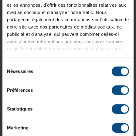
environnements professionnels nécessitant
et les annonces, d'offrir des fonctionnalités relatives aux
puissance et stabilité. Il est équipé d’un
médias sociaux et d'analyser notre trafic. Nous
processeur Intel Core i7 de 10e génération, de 16
partageons également des informations sur l'utilisation de
Go de mémoire vive et d’un stockage SSD M.2
notre site avec nos partenaires de médias sociaux, de
NVMe de 500 Go, offrant une exécution fluide
publicité et d'analyse, qui peuvent combiner celles-ci
des applications courantes et avancées. Sa carte
avec d'autres informations que vous leur avez fournies
graphique dédiée permet également de répondre
ou qu'ils ont collectées lors de votre utilisation de leurs
à des besoins en traitement graphique et
services.
multi‑écrans.
Sélection
Nécessaires
du
consentement
Préférences
Processeur
Mémoire
Typologie
Intel Core
vive
Tour
Statistiques
i7‑10700
16 Go DDR4
Marketing
Système