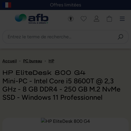
Offres limitées
asser au contenu principal
Skip to B2B platform navigation
Accueil
-
PC bureau
-
HP
HP EliteDesk 800 G4
Mini-PC - Intel Core i5 8600T @ 2,3
GHz - 8 GB DDR4 - 250 GB M.2 NvMe
SSD - Windows 11 Professionnel
Ignorer la galerie d'images