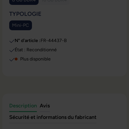
(Cette option n'est pas disponible pour le moment.)
(Cette option n'est pas disponible pour l
SÉLECTIONNEZ
TYPOLOGIE
Mini-PC
(Cette option n'est pas disponible pour le moment.)
N° d'article :
FR-44437-B
État : Reconditionné
Plus disponible
Description
Avis
Sécurité et informations du fabricant