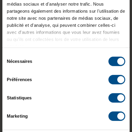
médias sociaux et d'analyser notre trafic. Nous
Informations sur le produit
partageons également des informations sur l'utilisation de
notre site avec nos partenaires de médias sociaux, de
publicité et d'analyse, qui peuvent combiner celles-ci
Le HP EliteDesk 800 G4 est un mini‑PC conçu
avec d'autres informations que vous leur avez fournies
pour les environnements professionnels
ou qu'ils ont collectées lors de votre utilisation de leurs
nécessitant un encombrement réduit. Il intègre
services.
un processeur Intel Core i5‑8600T, 8 Go de
mémoire DDR4 et un SSD M.2 NVMe de 250 Go
Sélection
Nécessaires
offrant une utilisation fluide des applications
du
courantes. Sa connectique variée, comprenant
consentement
deux DisplayPort 1.2 et plusieurs ports USB,
Préférences
facilite l’intégration dans un poste de travail
moderne. Il fonctionne sous Windows 11
Professionnel.
Statistiques
Marketing
Processeur