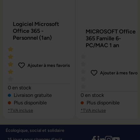
Logiciel Microsoft
Office 365 -
MICROSOFT Office
Personnel (1an)
365 Famille 6-
PC/MAC 1 an
Ajouter à mes favoris
Ajouter à mes favor
Note moyenne de 4 sur 5 étoiles
0 en stock
Note moyenne de 0 sur 5 é
Livraison gratuite
0 en stock
Plus disponible
Plus disponible
*TVA incluse
*TVA incluse
Écologique, social et solidaire
15 jours pour changer d'avis