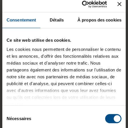
Puce graphique intégrée:
Intel® UHD Graphics
État:
Reconditionné
Consentement
Détails
À propos des cookies
Programme de partenariat:
Oui
, Non
Ce site web utilise des cookies.
GTIN/EAN :
3701157151740
Les cookies nous permettent de personnaliser le contenu
Dimensions (L x l x H) :
234,3 x 326 x 17,9
et les annonces, d'offrir des fonctionnalités relatives aux
mm
médias sociaux et d'analyser notre trafic. Nous
partageons également des informations sur l'utilisation de
Poids :
1,48 kg
notre site avec nos partenaires de médias sociaux, de
publicité et d'analyse, qui peuvent combiner celles-ci
avec d'autres informations que vous leur avez fournies
Informations sur le produit
ou qu'ils ont collectées lors de votre utilisation de leurs
services.
Le HP EliteBook 840 G6 est un ordinateur
Sélection
Nécessaires
portable professionnel reconditionné fiable et
du
polyvalent, conçu pour répondre aux besoins des
consentement