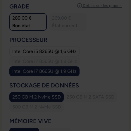
SÉLECTIONNEZ
GRADE
Détails sur les grades
289,00 €
269,00 €
Bon état
État correct
SÉLECTIONNEZ
PROCESSEUR
Intel Core i5 8265U @ 1,6 GHz
Intel Core i7 8565U @ 1,8 GHz
(Cette option n'est pas disponible pour le mome
Intel Core i7 8665U @ 1,9 GHz
SÉLECTIONNEZ
STOCKAGE DE DONNÉES
250 GB M.2 NvMe SSD
250 GB M.2 SATA SSD
(Cette option n'est pa
500 GB M.2 NvMe SSD
(Cette option n'est pas disponible pour le moment.)
SÉLECTIONNEZ
MÉMOIRE VIVE