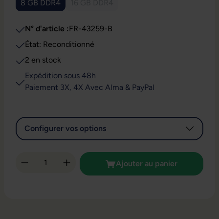
8 GB DDR4
16 GB DDR4
(Cette option n'est pas disponible pour l
N° d'article :
FR-43259-B
État: Reconditionné
2 en stock
Expédition sous 48h
Paiement 3X, 4X Avec Alma & PayPal
Configurer vos options
Quantité de produit : Entrez la quantité so
Ajouter au panier