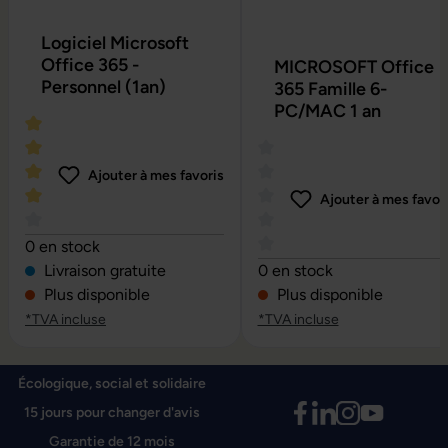
Logiciel Microsoft
Office 365 -
MICROSOFT Office
Personnel (1an)
365 Famille 6-
PC/MAC 1 an
Ajouter à mes favoris
Ajouter à mes favor
Note moyenne de 4 sur 5 étoiles
0 en stock
Note moyenne de 0 sur 5 é
Livraison gratuite
0 en stock
Plus disponible
Plus disponible
*TVA incluse
*TVA incluse
Écologique, social et solidaire
15 jours pour changer d'avis
Garantie de 12 mois