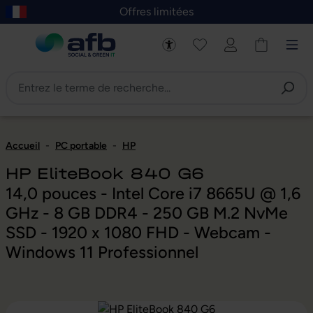
Offres limitées
asser au contenu principal
Skip to B2B platform navigation
Accueil
-
PC portable
-
HP
HP EliteBook 840 G6
14,0 pouces - Intel Core i7 8665U @ 1,6
GHz - 8 GB DDR4 - 250 GB M.2 NvMe
SSD - 1920 x 1080 FHD - Webcam -
Windows 11 Professionnel
Ignorer la galerie d'images