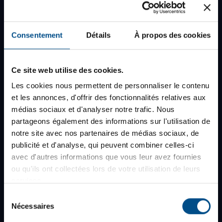
Consentement
Détails
À propos des cookies
À propos d'afb
Qui sommes-nous ?
Ce site web utilise des cookies.
Blog
Les cookies nous permettent de personnaliser le contenu
Rejoignez-nous
et les annonces, d'offrir des fonctionnalités relatives aux
Nos boutiques
médias sociaux et d'analyser notre trafic. Nous
partageons également des informations sur l'utilisation de
Avis clients
notre site avec nos partenaires de médias sociaux, de
Newsletter
publicité et d'analyse, qui peuvent combiner celles-ci
avec d'autres informations que vous leur avez fournies
ou qu'ils ont collectées lors de votre utilisation de leurs
Infos et services
services.
Professionnels
Sélection
Nécessaires
Réparation & maintenance
du
consentement