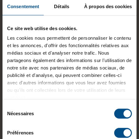
Consentement
Détails
À propos des cookies
Informations sur le produit
Ce site web utilise des cookies.
Conformément à nos Conditions Générales de Vente
Les cookies nous permettent de personnaliser le contenu
et à notre politique écologique, les frais liés à une
et les annonces, d'offrir des fonctionnalités relatives aux
seconde livraison - qu’il s’agisse d’un échec de
médias sociaux et d'analyser notre trafic. Nous
livraison initial ou d’une panne non avérée dans le
partageons également des informations sur l'utilisation de
cadre d’un SAV - sont à la charge du client.
notre site avec nos partenaires de médias sociaux, de
publicité et d'analyse, qui peuvent combiner celles-ci
Ces frais comprennent :
avec d'autres informations que vous leur avez fournies
ou qu'ils ont collectées lors de votre utilisation de leurs
La manutention
services.
Le réemballage de votre produit
Sélection
L’étiquetage
Nécessaires
du
Le coût du transport
consentement
Votre colis sera expédié à la même adresse que celle
Préférences
indiquée dans votre commande initiale.