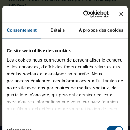
AfB Pro
".
Si vous êtes un professionnel, une entreprise, une
association ou une collectivité désireux de réaliser des
Consentement
Détails
À propos des cookies
économies sur vos achats informatiques, rejoignez
Avantages AfB Pro dès maintenant. L'inscription est
rapide, gratuite et vous ouvrira la porte à des remises
Ce site web utilise des cookies.
exclusives et à bien d'autres avantages.
Les cookies nous permettent de personnaliser le contenu
Rejoignez-nous dès aujourd'hui pour profiter
et les annonces, d'offrir des fonctionnalités relatives aux
pleinement de ces offres. Cliquez ci-dessous pour
médias sociaux et d'analyser notre trafic. Nous
vous inscrire et accéder aux bons plans Pro d'AfB Shop.
partageons également des informations sur l'utilisation de
notre site avec nos partenaires de médias sociaux, de
Rejoignez Avantages AfB Pro
publicité et d'analyse, qui peuvent combiner celles-ci
avec d'autres informations que vous leur avez fournies
ou qu'ils ont collectées lors de votre utilisation de leurs
services.
Sélection