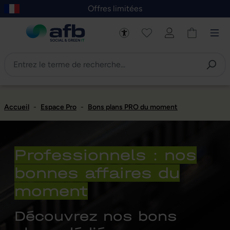
Offres limitées
asser au contenu principal
Skip to B2B platform navigation
Accueil
-
Espace Pro
-
Bons plans PRO du moment
Professionnels : nos
bonnes affaires du
moment
Découvrez nos bons