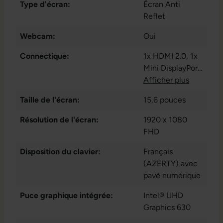
Type d'écran:
Écran Anti
Reflet
Webcam:
Oui
Connectique:
1x HDMI 2.0
, 1x
Mini DisplayPort
1.4
Afficher plus
, 1x audio /
microphone -
Taille de l'écran:
15,6 pouces
combo 3.5 mm
,
2x USB 3.1 Gen 1
Résolution de l'écran:
1920 x 1080
Type A
, Lecteur
FHD
4 en 1 (MMC.
Disposition du clavier:
SD. SDHC.
Français
SDXC)
(AZERTY) avec
pavé numérique
Puce graphique intégrée:
Intel® UHD
Graphics 630