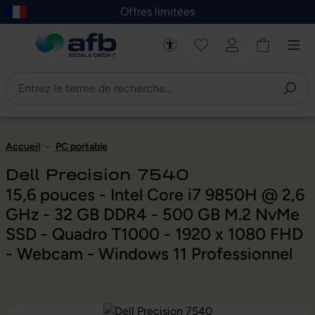
Offres limitées
asser au contenu principal
Skip to B2B platform navigation
Accueil
-
PC portable
Dell Precision 7540
15,6 pouces - Intel Core i7 9850H @ 2,6
GHz - 32 GB DDR4 - 500 GB M.2 NvMe
SSD - Quadro T1000 - 1920 x 1080 FHD
- Webcam - Windows 11 Professionnel
Ignorer la galerie d'images