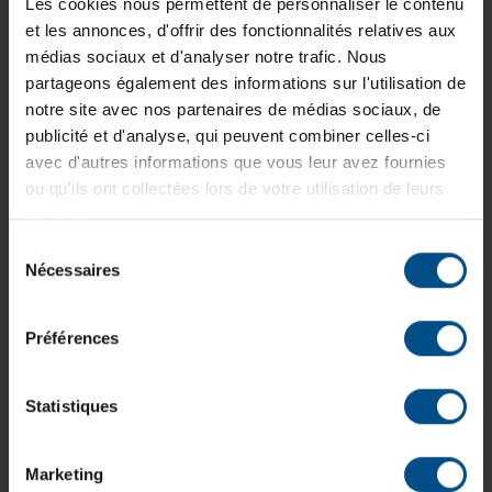
d'un processeur Intel Core i7 de 9e génération, de
Les cookies nous permettent de personnaliser le contenu
32 Go de mémoire vive DDR4, d'un SSD NVMe
et les annonces, d'offrir des fonctionnalités relatives aux
de 500 Go et d'une carte graphique NVIDIA
médias sociaux et d'analyser notre trafic. Nous
Quadro T1000, il convient aux logiciels de
partageons également des informations sur l'utilisation de
conception, de modélisation 3D, de traitement
notre site avec nos partenaires de médias sociaux, de
d'images et aux applications métiers. Son écran
publicité et d'analyse, qui peuvent combiner celles-ci
Full HD antireflet de 15,6 pouces et sa
avec d'autres informations que vous leur avez fournies
connectique professionnelle répondent aux
ou qu'ils ont collectées lors de votre utilisation de leurs
besoins d'une utilisation intensive.
services.
Sélection
Nécessaires
du
consentement
Préférences
Diagonale
Processeur
RAM
écran
Intel Core
32 Go DDR4
15,6 pouces
i7-9850H
Statistiques
Marketing
Système