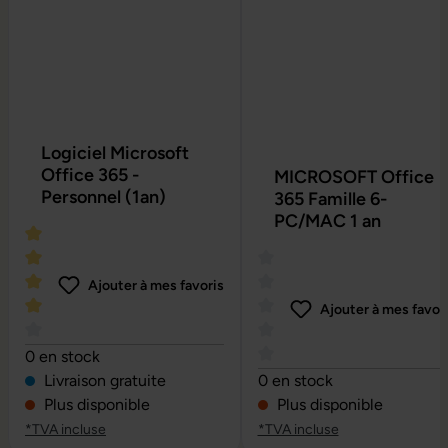
Logiciel Microsoft
Office 365 -
MICROSOFT Office
Personnel (1an)
365 Famille 6-
PC/MAC 1 an
Ajouter à mes favoris
Ajouter à mes favor
Note moyenne de 4 sur 5 étoiles
0 en stock
Note moyenne de 0 sur 5 é
Livraison gratuite
0 en stock
Plus disponible
Plus disponible
*TVA incluse
*TVA incluse