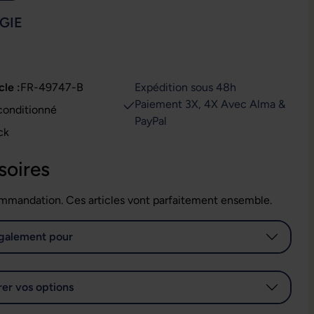
IONNEZ
GIE
cle :
FR-49747-B
Expédition sous 48h
Paiement 3X, 4X Avec Alma &
conditionné
PayPal
ck
soires
mmandation. Ces articles vont parfaitement ensemble.
galement pour
er vos options