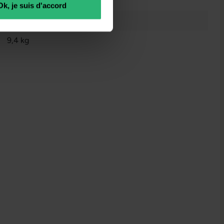
3701157158923
Ok, je suis d'accord
345 x 177 x 335 mm
9,4 kg