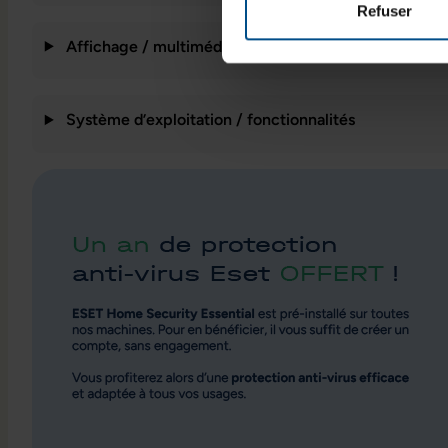
Refuser
Affichage / multimédia
Système d’exploitation / fonctionnalités