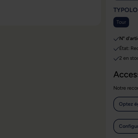
SÉLECT
TYPOLO
Tour
N° d'arti
État: Re
2 en sto
Acces
Notre reco
Optez é
Configur