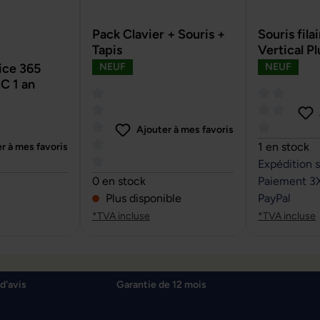
Pack Clavier + Souris +
Souris fil
Tapis
Vertical Pl
ce 365
NEUF
NEUF
C 1 an
Ajouter à mes favoris
Note moyenn
1 en stock
r à mes favoris
Expédition 
sur 5 étoiles
Note moyenne de 0 sur 5 étoiles
0 en stock
Paiement 3
Plus disponible
PayPal
*TVA incluse
*TVA incluse
d'avis
Garantie de 12 mois