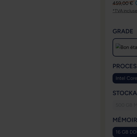
459,00 €
*TVA inclus
SÉLECT
GRADE
SÉLECT
PROCES
Intel Cor
SÉLECT
STOCKA
500 GB 
SÉLECT
MÉMOIR
16 GB D