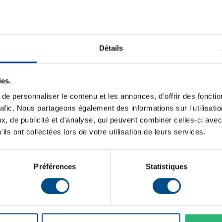
Stockage de données:
ète.
Mémoire vive:
Typologie:
Détails
Mémoire vive
Génération de CPU:
16 Go DDR4
Système d'exploitation:
ies.
e personnaliser le contenu et les annonces, d'offrir des fonctio
Cœurs de processeur:
rafic. Nous partageons également des informations sur l'utilisati
Connectiques
Connectique:
, de publicité et d'analyse, qui peuvent combiner celles-ci avec
USB, USB‑C,
ils ont collectées lors de votre utilisation de leurs services.
DisplayPort, RJ‑45
Programme de partenariat:
Préférences
Statistiques
Puce graphique intégrée:
État: