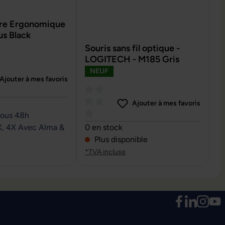
aire Ergonomique
us Black
Souris sans fil optique -
LOGITECH - M185 Gris
NEUF
Ajouter à mes favoris
e de 0 sur 5 étoiles
Ajouter à mes favoris
sous 48h
Note moyenne de 0 sur 5 étoiles
X, 4X Avec Alma &
0 en stock
Plus disponible
*TVA incluse