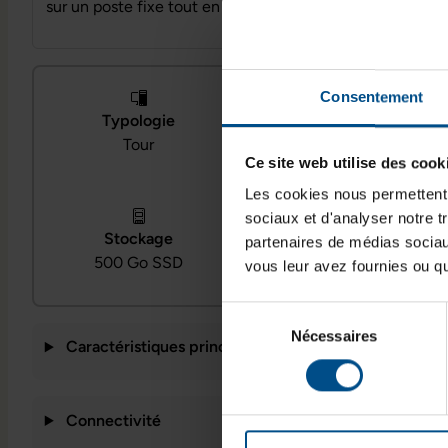
sur un poste fixe tout en offrant une connectique compl
Consentement
Typologie
Processeur
Tour
Intel Core i7‑9700
Ce site web utilise des cook
Les cookies nous permettent d
sociaux et d'analyser notre t
Système d’exploitation
Stockage
partenaires de médias sociaux
Windows 11
500 Go SSD
vous leur avez fournies ou qu'
Professionnel
Sélection
Nécessaires
du
Caractéristiques principales
consentement
Connectivité