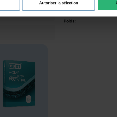
GTIN/EAN :
Autoriser la sélection
Dimensions (L x l x H) :
Poids :