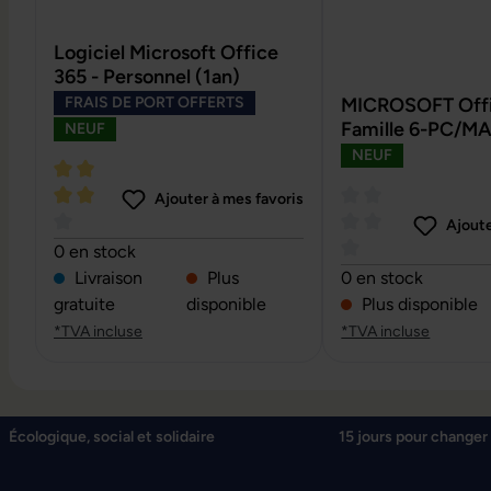
Logiciel Microsoft Office
365 - Personnel (1an)
FRAIS DE PORT OFFERTS
MICROSOFT Offi
Famille 6-PC/MA
NEUF
NEUF
Ajouter à mes favoris
Ajoute
Note moyenne de 4 sur 5 étoiles
0 en stock
Note moyenne de 0 
Livraison
Plus
0 en stock
gratuite
disponible
Plus disponible
*TVA incluse
*TVA incluse
Écologique, social et solidaire
15 jours pour changer 