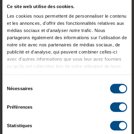
Avantages des portables pour les
Ce site web utilise des cookies.
professionnels nomades
Les cookies nous permettent de personnaliser le contenu
et les annonces, d'offrir des fonctionnalités relatives aux
Transportabilité :
les ultraportables sont légers,
médias sociaux et d'analyser notre trafic. Nous
fins et conçus pour les déplacements fréquents.
partageons également des informations sur l'utilisation de
Polyvalence :
avec une station d’accueil, un
notre site avec nos partenaires de médias sociaux, de
portable peut devenir une véritable
station de
publicité et d'analyse, qui peuvent combiner celles-ci
travail
, avec plusieurs écrans, claviers et
avec d'autres informations que vous leur avez fournies
périphériques connectés.
ou qu'ils ont collectées lors de votre utilisation de leurs
Autonomie prolongée :
les modèles haut de
services.
gamme proposent une batterie capable de tenir
Sélection
une journée entière.
Nécessaires
du
Verdict :
consentement
Préférences
Le
PC portable
l’emporte pour sa
polyvalence
et son
adaptabilité grâce aux solutions comme les
docking
stations
, idéales pour allier déplacements et confort.
Statistiques