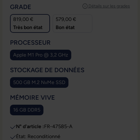
SÉLECTIONNEZ
GRADE
Détails sur les grades
819,00 €
579,00 €
Très bon état
Bon état
SÉLECTIONNEZ
PROCESSEUR
Apple M1 Pro @ 3,2 GHz
SÉLECTIONNEZ
STOCKAGE DE DONNÉES
500 GB M.2 NvMe SSD
SÉLECTIONNEZ
MÉMOIRE VIVE
16 GB DDR5
N° d'article :
FR-47585-A
État: Reconditionné