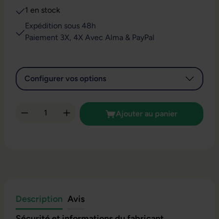
1 en stock
Expédition sous 48h
Paiement 3X, 4X Avec Alma & PayPal
Configurer vos options
Quantité de produit : Entrez la quantité so
Ajouter au panier
Description
Avis
Sécurité et informations du fabricant