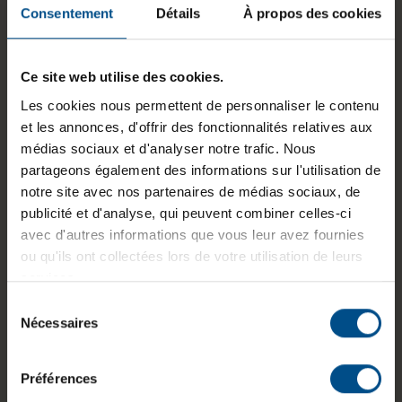
Consentement
Détails
À propos des cookies
État:
Reconditionné
Programme de partenariat:
Non
Ce site web utilise des cookies.
Lancement sur le marché:
2021
Les cookies nous permettent de personnaliser le contenu
GTIN/EAN :
3701157155854
et les annonces, d'offrir des fonctionnalités relatives aux
médias sociaux et d'analyser notre trafic. Nous
Dimensions (L x l x H) :
221,2 x 312,6 x 15,5
partageons également des informations sur l'utilisation de
mm
notre site avec nos partenaires de médias sociaux, de
publicité et d'analyse, qui peuvent combiner celles-ci
Poids :
1,6 kg
avec d'autres informations que vous leur avez fournies
ou qu'ils ont collectées lors de votre utilisation de leurs
services.
Informations sur le produit
Sélection
Nécessaires
du
Le MacBook Pro A2442 est un ordinateur portable
consentement
reconditionné conçu pour les usages
Préférences
professionnels, la création de contenu et le