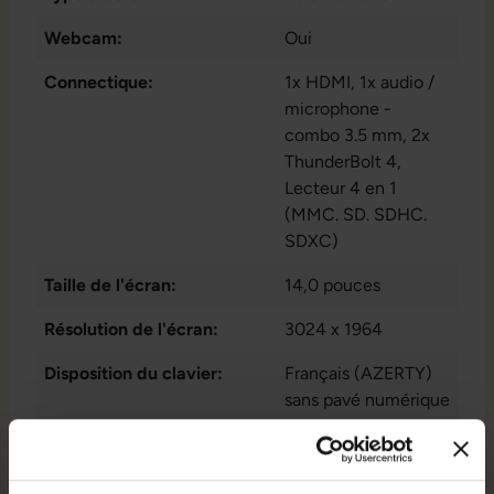
Webcam:
Oui
Connectique:
1x HDMI
, 1x audio /
microphone -
combo 3.5 mm
, 2x
ThunderBolt 4
,
Lecteur 4 en 1
(MMC. SD. SDHC.
SDXC)
Taille de l'écran:
14,0 pouces
Résolution de l'écran:
3024 x 1964
Disposition du clavier:
Français (AZERTY)
sans pavé numérique
Puce graphique intégrée:
Apple M1 Pro 14-
Core GPU