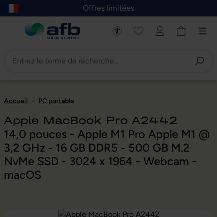
Offres limitées
asser au contenu principal
Skip to B2B platform navigation
Accueil
-
PC portable
Apple MacBook Pro A2442
14,0 pouces - Apple M1 Pro Apple M1 @
3,2 GHz - 16 GB DDR5 - 500 GB M.2
NvMe SSD - 3024 x 1964 - Webcam -
macOS
Ignorer la galerie d'images