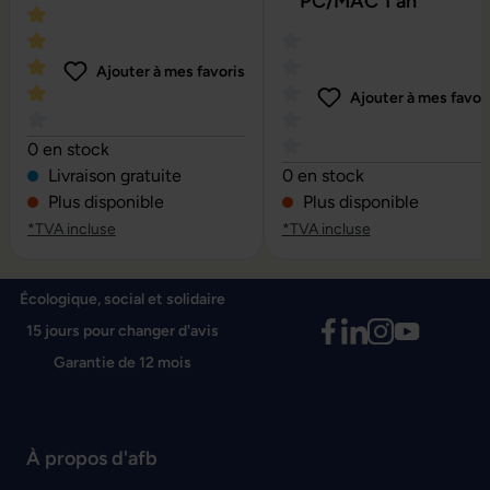
PC/MAC 1 an
Ajouter à mes favoris
Ajouter à mes favor
Note moyenne de 4 sur 5 étoiles
0 en stock
Note moyenne de 0 sur 5 é
Livraison gratuite
0 en stock
Plus disponible
Plus disponible
*TVA incluse
*TVA incluse
Écologique, social et solidaire
15 jours pour changer d'avis
Garantie de 12 mois
À propos d'afb