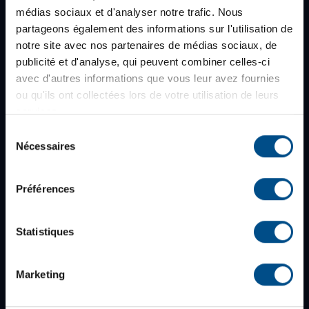
15 jours pour changer d'avis
médias sociaux et d'analyser notre trafic. Nous
Garantie de 12 mois
partageons également des informations sur l'utilisation de
notre site avec nos partenaires de médias sociaux, de
publicité et d'analyse, qui peuvent combiner celles-ci
avec d'autres informations que vous leur avez fournies
À propos d'afb
ou qu'ils ont collectées lors de votre utilisation de leurs
Qui sommes-nous ?
services.
Blog
Sélection
Nécessaires
du
Rejoignez-nous
consentement
Nos boutiques
Préférences
Avis clients
Newsletter
Statistiques
Infos et services
Marketing
Professionnels