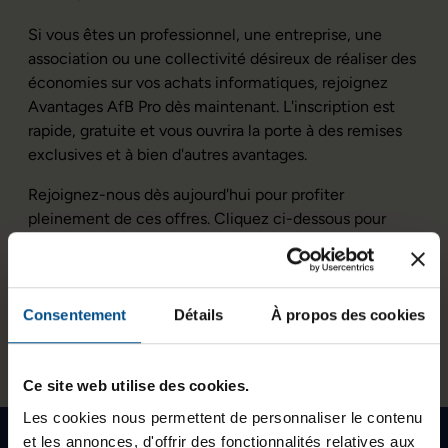
Si vous êtes un professionnel, une entreprise, une
association ou une collectivité désireux de réaliser des
économies sur vos achats informatiques, rejoignez
Avantages AfB Pro dès maintenant. L'inscription est
rapide, gratuite et vous ouvrira la porte à des remises
exclusives et à bien d'autres avantages.
Rejoignez-nous dès aujourd'hui pour profiter
pleinement de ces offres. Cliquez ci-dessous pour
vous inscrire et accéder aux bons plans Pro d'AfB Shop.
Rejoignez Avantages AfB Pro
Consentement
Détails
À propos des cookies
Ce site web utilise des cookies.
Les cookies nous permettent de personnaliser le contenu
Écologique, social et solidaire
et les annonces, d'offrir des fonctionnalités relatives aux