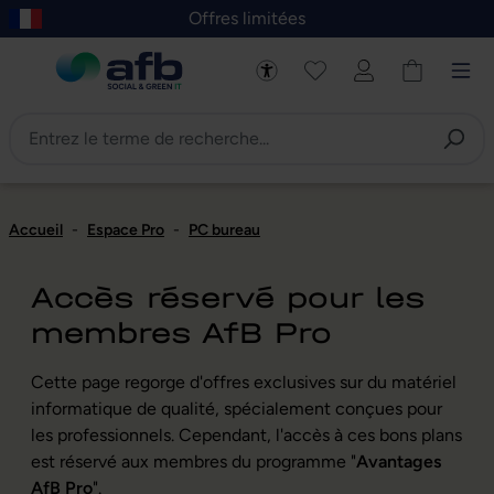
Offres limitées
asser au contenu principal
Skip to B2B platform navigation
Accueil
-
Espace Pro
-
PC bureau
Accès réservé pour les
membres AfB Pro
Cette page regorge d'offres exclusives sur du matériel
informatique de qualité, spécialement conçues pour
les professionnels. Cependant, l'accès à ces bons plans
est réservé aux membres du programme "
Avantages
AfB Pro
".