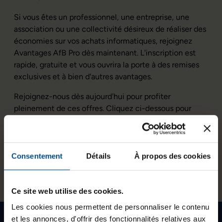
Si vous êtes un professionnel, une entreprise, une
association ou une collectivité désireux de réaliser des
économies sur vos achats informatiques, rejoignez
Avantages AfB Pro dès maintenant. L'inscription est
rapide, gratuite et vous ouvrira la porte à des remises
exclusives et à bien d'autres avantages.
Rejoignez-nous dès aujourd'hui pour profiter
pleinement de ces offres. Cliquez ci-dessous pour
vous inscrire et accéder aux bons plans Pro d'AfB Shop.
Rejoignez Avantages AfB Pro
Consentement
Détails
À propos des cookies
Ce site web utilise des cookies.
Les cookies nous permettent de personnaliser le contenu
Écologique, social et solidaire
et les annonces, d'offrir des fonctionnalités relatives aux