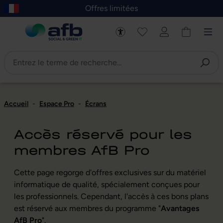
Offres limitées
asser au contenu principal
Skip to B2B platform navigation
Accueil
-
Espace Pro
-
Écrans
Accès réservé pour les
membres AfB Pro
Cette page regorge d'offres exclusives sur du matériel
informatique de qualité, spécialement conçues pour
les professionnels. Cependant, l'accès à ces bons plans
est réservé aux membres du programme "
Avantages
AfB Pro
".