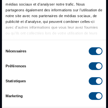
15 jours pour changer d'avis
médias sociaux et d'analyser notre trafic. Nous
Garantie de 12 mois
partageons également des informations sur l'utilisation de
notre site avec nos partenaires de médias sociaux, de
publicité et d'analyse, qui peuvent combiner celles-ci
avec d'autres informations que vous leur avez fournies
À propos d'afb
ou qu'ils ont collectées lors de votre utilisation de leurs
Qui sommes-nous ?
services.
Blog
Sélection
Nécessaires
du
Rejoignez-nous
consentement
Nos boutiques
Préférences
Avis clients
Newsletter
Statistiques
Infos et services
Marketing
Professionnels