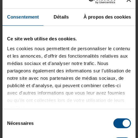
à neuf pour garantir leur performance. Voici les
catégories de produits phares :
Consentement
Détails
À propos des cookies
Ordinateurs de bureau reconditionnés
Ordinateurs portables reconditionnés
Téléphones reconditionnés
Ce site web utilise des cookies.
Tablettes reconditionnées
Les cookies nous permettent de personnaliser le contenu
Écrans reconditionnés
et les annonces, d'offrir des fonctionnalités relatives aux
Imprimantes (et encre, cartouches)
médias sociaux et d'analyser notre trafic. Nous
Périphériques (claviers, souris, etc.)
partageons également des informations sur l'utilisation de
Accessoires (coques, câbles, chargeurs, etc.)
notre site avec nos partenaires de médias sociaux, de
Solutions de stockage (disques durs, SSD, etc.)
publicité et d'analyse, qui peuvent combiner celles-ci
Réseau (routeurs, modems, etc.)
avec d'autres informations que vous leur avez fournies
ou qu'ils ont collectées lors de votre utilisation de leurs
services.
Sélection
Localisation et zones
Nécessaires
du
desservies
consentement