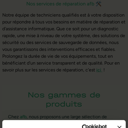
Nos services de réparation afb
🛠️
Notre équipe de techniciens qualifiés est à votre disposition
pour répondre à tous vos besoins en matière de réparation et
d'assistance informatique. Que ce soit pour un diagnostic
rapide, une mise à niveau de votre système, des solutions de
sécurité ou des services de sauvegarde de données, nous
vous garantissons des interventions efficaces et fiables.
Prolongez la durée de vie de vos équipements, tout en
bénéficiant d'un service transparent et de qualité. Pour en
savoir plus sur les services de réparation, c'est
ici
!
Nos gammes de
produits
Chez
afb
, nous proposons une large sélection de
matériel
reconditionné, soigneusement testé et remis