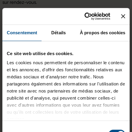
sur rendez-vous.
Nos services de réparation AfB
🛠️
Notre équipe de techniciens qualifiés est à votre disposition
Consentement
Détails
À propos des cookies
pour répondre à tous vos besoins en matière de réparation et
d'assistance informatique. Que ce soit pour un diagnostic
rapide, une mise à niveau de votre système, des solutions de
Ce site web utilise des cookies.
sécurité ou des services de sauvegarde de données, nous
vous garantissons des interventions efficaces et fiables.
Les cookies nous permettent de personnaliser le contenu
Prolongez la durée de vie de vos équipements, tout en
et les annonces, d'offrir des fonctionnalités relatives aux
bénéficiant d'un service transparent et de qualité. Pour en
médias sociaux et d'analyser notre trafic. Nous
savoir plus sur les services de réparation, c'est
ici
!
partageons également des informations sur l'utilisation de
notre site avec nos partenaires de médias sociaux, de
publicité et d'analyse, qui peuvent combiner celles-ci
avec d'autres informations que vous leur avez fournies
Nos gammes de
ou qu'ils ont collectées lors de votre utilisation de leurs
produits
services.
Sélection
Chez
afb
, nous proposons une large sélection de