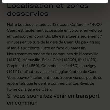
Localisation et zones
desservies
Notre boutique, située au 123 cours Caffarelli - 14000
Caen, est facilement accessible en voiture, en vélo ou
en transport en commun. Elle est située à seulement 7
minutes en voiture de la gare de Caen. Un parking est
réservé aux clients, juste en face du magasin.
Nous sommes proche des communes de Mondeville
(14120), Hérouville-Saint-Clair (14200), Ifs (14123),
Carpiquet (14650), Colombelles (14460), Louvigny
(14111) et d'autres villes de l'agglomération de Caen.
Vous pouvez facilement nous trouver via des points de
repère tels que le centre commercial Les Rives de
l'Orne ou la gare de Caen.
Si vous souhaitez venir en transport
en commun