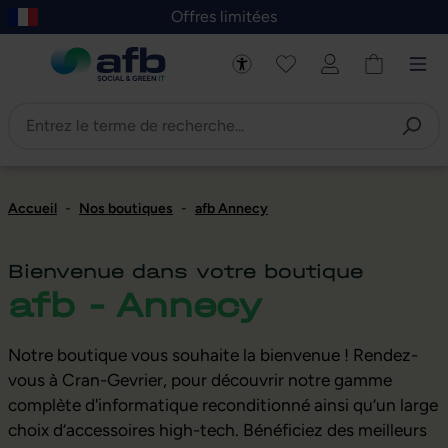
Offres limitées
asser au contenu principal
Skip to B2B platform navigation
Accueil
-
Nos boutiques
-
afb Annecy
Bienvenue dans votre boutique
afb - Annecy
Notre boutique vous souhaite la bienvenue ! Rendez-
vous à Cran-Gevrier, pour découvrir notre gamme
complète d'informatique reconditionné ainsi qu’un large
choix d’accessoires high-tech. Bénéficiez des meilleurs