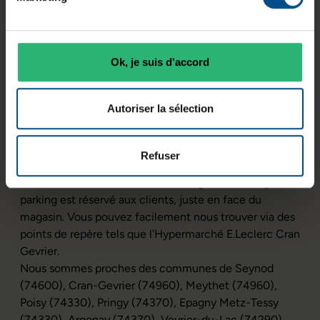
stockage
Ok, je suis d'accord
Localisation et zones
desservies
Autoriser la sélection
Notre boutique, située au 4 Rue du Tanay- Cran-
Gevrier -74960 Annecy, est facilement accessible en
Refuser
voiture, en vélo ou en transport en commun. Elle est
située à 7 minutes en voiture de la gare d’Annecy. Un
parking est réservé aux clients, juste en face du
magasin. Vous pouvez facilement nous trouver via des
points de repère tels que l'Hypermarché E.Leclerc Cran
Gevrier.
Nous sommes proches des communes de Seynod
(74600), Cran-Gevrier (74960), Meythet (74960),
Poisy (74330), Pringy (74370), Epagny Metz-Tessy
(74330), Argonay (74370), Veyrier-du-Lac (74290),