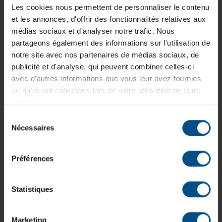
Les cookies nous permettent de personnaliser le contenu
Nos gammes de
et les annonces, d'offrir des fonctionnalités relatives aux
médias sociaux et d'analyser notre trafic. Nous
produits
partageons également des informations sur l'utilisation de
notre site avec nos partenaires de médias sociaux, de
Chez
afb
, nous proposons une large sélection de
publicité et d'analyse, qui peuvent combiner celles-ci
matériel
reconditionné, soigneusement testé et remis
avec d'autres informations que vous leur avez fournies
à neuf pour garantir leur performance. Voici les
ou qu'ils ont collectées lors de votre utilisation de leurs
catégories de produits phares :
services.
Ordinateurs de bureau reconditionnés
Sélection
Ordinateurs portables reconditionnés
Nécessaires
du
Téléphones reconditionnés
consentement
Tablettes reconditionnées
Préférences
Écrans reconditionnés
Imprimantes (et encre, cartouches)
Périphériques (claviers, souris, etc.)
Statistiques
Accessoires (coques, câbles, chargeurs, etc.)
Solutions de stockage (disques durs, SSD, etc.)
Marketing
Réseau (routeurs, modems, etc.)
Solutions de