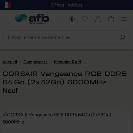
Offres limitées
asser au contenu principal
Skip to B2B platform navigation
Accueil
-
Composants
-
Mémoire RAM
CORSAIR Vengeance RGB DDR5
64Go (2x32Go) 6000MHz
Neuf
Ignorer la galerie d'images