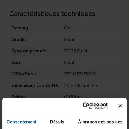
Caractéristiques techniques
Gaming:
Oui
Grade:
Neuf
Type de produit:
DDR5 RAM
État:
Neuf
GTIN/EAN :
3701157158398
Dimensions (L x l x H) :
44 x 135 x 8 mm
Poids :
0,15 kg
Numéro du fabricant :
CMH64GX5M2B6000Z4
0
Consentement
Détails
À propos des cookies