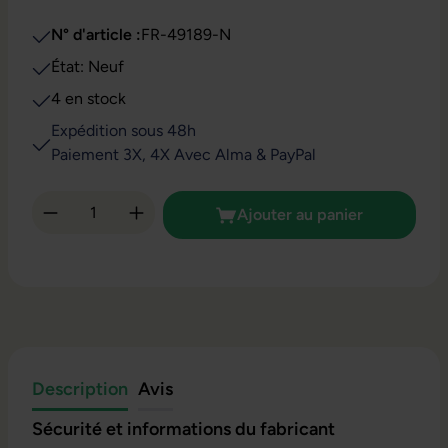
N° d'article :
FR-49189-N
État: Neuf
4 en stock
Expédition sous 48h
Paiement 3X, 4X Avec Alma & PayPal
Quantité de produit : Entrez la quantité so
Ajouter au panier
Description
Avis
Sécurité et informations du fabricant