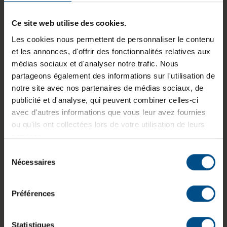
Informations sur le produit
Ce site web utilise des cookies.
Les cookies nous permettent de personnaliser le contenu
Le kit mémoire CORSAIR Vengeance RGB DDR5
et les annonces, d'offrir des fonctionnalités relatives aux
64 Go se compose de deux modules de 32 Go
médias sociaux et d'analyser notre trafic. Nous
conçus pour les plateformes Intel compatibles
partageons également des informations sur l'utilisation de
DDR5. Fonctionnant à une fréquence testée de
notre site avec nos partenaires de médias sociaux, de
6000 MHz via profil Intel XMP, il convient aux
publicité et d'analyse, qui peuvent combiner celles-ci
configurations nécessitant une capacité élevée
avec d'autres informations que vous leur avez fournies
et une bande passante adaptée aux usages
ou qu'ils ont collectées lors de votre utilisation de leurs
professionnels et applicatifs. Les barrettes
services.
intègrent un dissipateur thermique en aluminium
Sélection
ainsi qu’un éclairage RGB.
Nécessaires
du
consentement
Préférences
Capacité
Latences
Fréquence
Statistiques