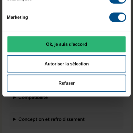
64 Go (2 ×
testées
DDR5‑6000
32 Go)
40‑50‑50‑96
Marketing
Compatibilit
Tension
Format
é
testée
Ok, je suis d'accord
UDIMM
Intel séries
1,35 V
700 et 800
Autoriser la sélection
Caractéristiques principales
Refuser
Compatibilité
Conception et refroidissement