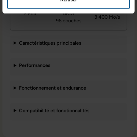
séquentielle
WD Triton
TLC 3D
Jusqu’à
MP28
BiCS
3 400 Mo/s
96 couches
Caractéristiques principales
Performances
Fonctionnement et endurance
Compatibilité et fonctionnalités