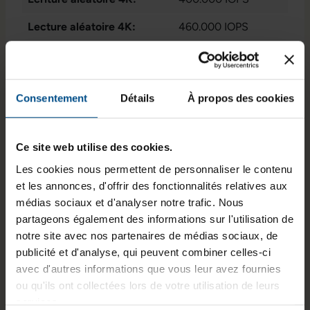
Lecture aléatoire 4K:
460.000 IOPS
Stockage de données:
512 GB M.2 NvMe
SSD
Consentement
Détails
À propos des cookies
GTIN/EAN :
3701157157889
Dimensions (L x l x H) :
80 x 22 x 3,5 mm
Ce site web utilise des cookies.
Poids :
0,5 kg
Les cookies nous permettent de personnaliser le contenu
Numéro du fabricant :
SDBPNTY-512G
et les annonces, d'offrir des fonctionnalités relatives aux
médias sociaux et d'analyser notre trafic. Nous
partageons également des informations sur l'utilisation de
notre site avec nos partenaires de médias sociaux, de
Informations sur le produit
publicité et d'analyse, qui peuvent combiner celles-ci
avec d'autres informations que vous leur avez fournies
Le Western Digital SN730 512 Go est un SSD
ou qu'ils ont collectées lors de votre utilisation de leurs
interne NVMe au format M.2 2280, lancé en 2019
services.