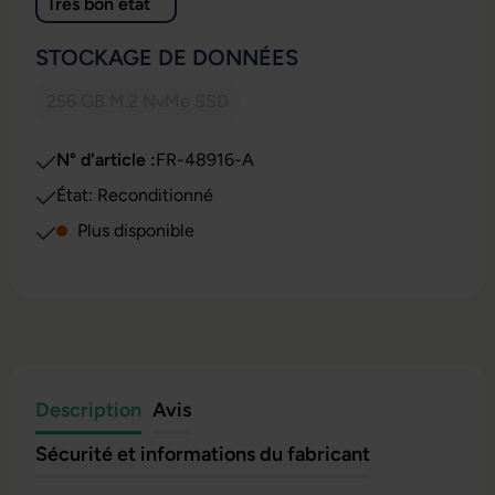
Très bon état
SÉLECTIONNEZ
STOCKAGE DE DONNÉES
256 GB M.2 NvMe SSD
(Cette option n'est pas disponible pour le moment.)
N° d'article :
FR-48916-A
État: Reconditionné
Plus disponible
Description
Avis
Sécurité et informations du fabricant