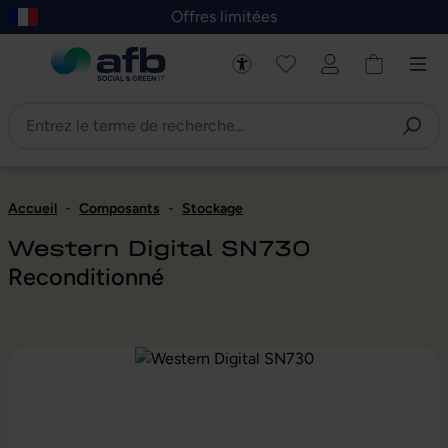
Offres limitées
asser au contenu principal
Skip to B2B platform navigation
Accueil
-
Composants
-
Stockage
Western Digital SN730
Reconditionné
Ignorer la galerie d'images