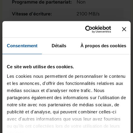
Programme de partenariat:
Non
Vitesse d'écriture:
2100 MB/s
État:
Reconditionné
Stockage de données:
512 GB M.2 NvMe
SSD
Consentement
Détails
À propos des cookies
GTIN/EAN :
3701157157551
Ce site web utilise des cookies.
Dimensions (L x l x H) :
80 x 22 x 3,5 mm
Les cookies nous permettent de personnaliser le contenu
Poids :
0,5 kg
et les annonces, d'offrir des fonctionnalités relatives aux
médias sociaux et d'analyser notre trafic. Nous
Numéro du fabricant :
KXG50ZNV512G
partageons également des informations sur l'utilisation de
notre site avec nos partenaires de médias sociaux, de
publicité et d'analyse, qui peuvent combiner celles-ci
Informations sur le produit
avec d'autres informations que vous leur avez fournies
ou qu'ils ont collectées lors de votre utilisation de leurs