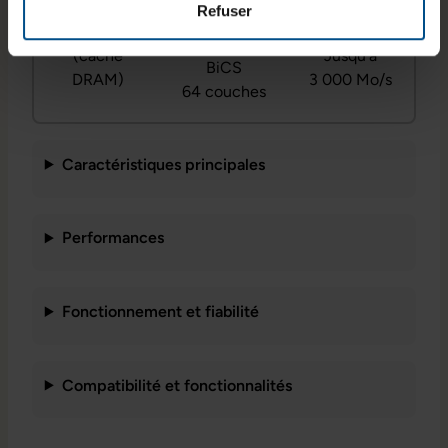
Contrôleur
Lecture
Refuser
flash
Toshiba
séquentielle
TLC 3D
(cache
Jusqu’à
BiCS
DRAM)
3 000 Mo/s
64 couches
Caractéristiques principales
Performances
Fonctionnement et fiabilité
Compatibilité et fonctionnalités