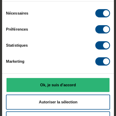
services.
Le Toshiba XG5 512 Go est un SSD interne NVMe
au format M.2 2280, conçu pour les ordinateurs
Sélection
Nécessaires
portables et de bureau compatibles PCI‑Express. Il
du
s’appuie sur une interface PCIe 3.0 x4 et utilise
consentement
de la mémoire flash TLC 3D BiCS à 64 couches
Préférences
développée par Toshiba. Doté d’un contrôleur
propriétaire avec mémoire cache DRAM et d’un
cache pseudo‑SLC, ce modèle est adapté aux
Statistiques
usages bureautiques, professionnels et applicatifs
nécessitant un stockage réactif.
Marketing
Ok, je suis d'accord
Capacité
Interface
Format
512 Go
PCIe 3.0 x4
M.2 2280
Autoriser la sélection
Mémoire