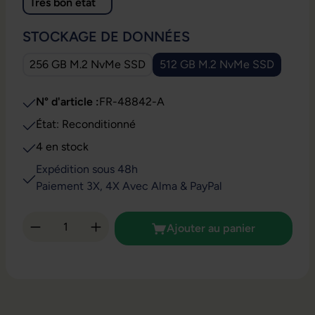
Très bon état
SÉLECTIONNEZ
STOCKAGE DE DONNÉES
256 GB M.2 NvMe SSD
512 GB M.2 NvMe SSD
N° d'article :
FR-48842-A
État: Reconditionné
4 en stock
Expédition sous 48h
Paiement 3X, 4X Avec Alma & PayPal
Quantité de produit : Entrez la quantité so
Ajouter au panier