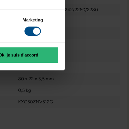
1 x intern - M.2 2230/2242/2260/2280
Marketing
Non
2100 MB/s
Reconditionné
Ok, je suis d'accord
512 GB M.2 NvMe SSD
3701157157551
80 x 22 x 3,5 mm
0,5 kg
KXG50ZNV512G