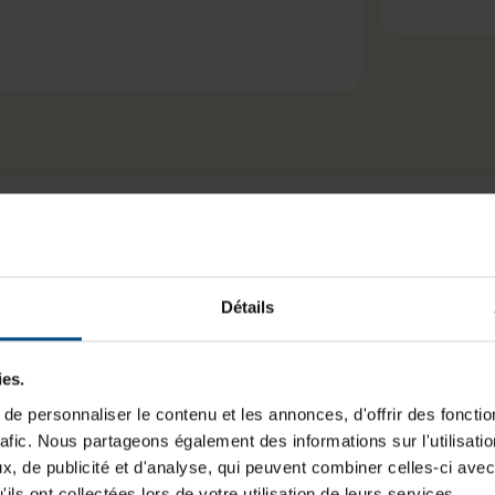
cant
Caractéristiques
Détails
Grade:
ormat M.2 2280, conçu pour
ies.
Express. Il s’appuie sur une
Typologie:
h TLC 3D BiCS à 64 couches
e personnaliser le contenu et les annonces, d'offrir des fonctio
iétaire avec mémoire cache
rafic. Nous partageons également des informations sur l'utilisati
Type de produit:
é aux usages bureautiques,
, de publicité et d'analyse, qui peuvent combiner celles-ci avec
Vitesse de lecture:
ctif.
ils ont collectées lors de votre utilisation de leurs services.