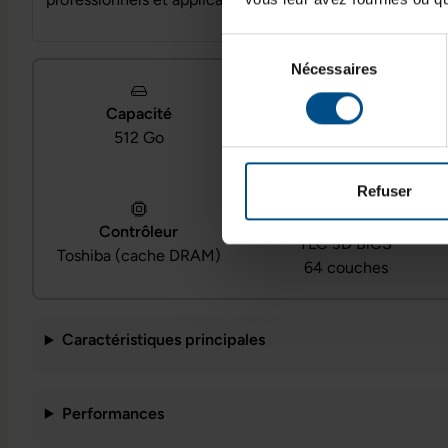
Sélection
Nécessaires
du
consentement
Capacité
Interface
512 Go
PCIe 3.0 x4
Refuser
Mémoire flash
Contrôleur
TLC 3D BiCS
Toshiba (cache DRAM)
64 couches
Caractéristiques principales
Performances