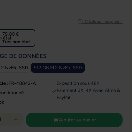
e
IONNEZ
Détails sur les grades
79,00 €
Très bon état
IONNEZ
GE DE DONNÉES
.2 NvMe SSD
512 GB M.2 NvMe SSD
cle :
FR-48842-A
Expédition sous 48h
Paiement 3X, 4X Avec Alma &
conditionné
PayPal
ck
é de produit : Entrez la quantité souhaitée
Ajouter au panier