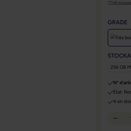
*TVA inclus
SÉLECT
GRADE
SÉLECT
STOCKA
256 GB M
N° d'arti
État: Re
4 en sto
Quantit