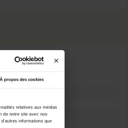
 techniques
À propos des cookies
Très bon état
M.2 2280
nnalités relatives aux médias
on de notre site avec nos
SSD M.2 - interne
 d'autres informations que
3000 MB/s