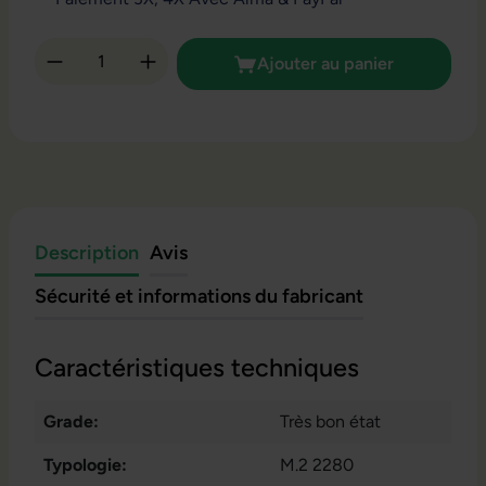
Quantité de produit : Entrez la quantité so
Ajouter au panier
Description
Avis
Sécurité et informations du fabricant
Caractéristiques techniques
Grade:
Très bon état
Typologie:
M.2 2280