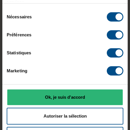
Poids :
0,5 kg
services.
Sélection
Numéro du fabricant :
MZVLQ256
Nécessaires
du
consentement
Préférences
Informations sur le produit
Statistiques
Le Samsung PM991 256 Go est un SSD interne au
format M.2 destiné aux ordinateurs compatibles
NVMe. Il utilise une interface PCI‑Express 3.0 x4
Marketing
et une mémoire flash 3D TLC NAND. Ce modèle
est conçu pour une intégration en PC portable ou
de bureau, offrant des débits adaptés aux usages
bureautiques et applicatifs nécessitant un
Ok, je suis d'accord
stockage rapide et réactif.
Autoriser la sélection