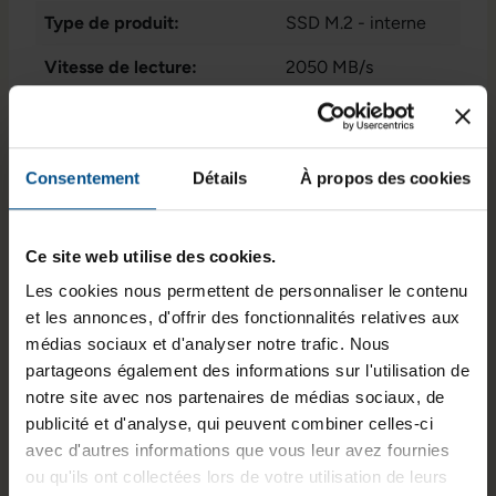
Type de produit:
SSD M.2 - interne
Vitesse de lecture:
2050 MB/s
Connectique:
1 x intern - M.2
2230/2242/2260/22
80
Consentement
Détails
À propos des cookies
Programme de partenariat:
Non
Vitesse d'écriture:
1000 MB/s
Ce site web utilise des cookies.
Les cookies nous permettent de personnaliser le contenu
État:
Reconditionné
et les annonces, d'offrir des fonctionnalités relatives aux
Stockage de données:
256 GB M.2 NvMe
médias sociaux et d'analyser notre trafic. Nous
SSD
partageons également des informations sur l'utilisation de
notre site avec nos partenaires de médias sociaux, de
GTIN/EAN :
3701157157926
publicité et d'analyse, qui peuvent combiner celles-ci
avec d'autres informations que vous leur avez fournies
Dimensions (L x l x H) :
80 x 22 x 3,5 mm
ou qu'ils ont collectées lors de votre utilisation de leurs