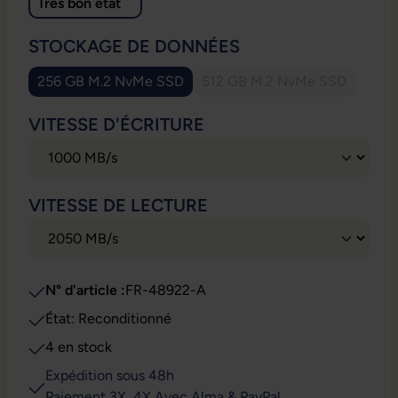
Très bon état
SÉLECTIONNEZ
STOCKAGE DE DONNÉES
256 GB M.2 NvMe SSD
512 GB M.2 NvMe SSD
(Cette option n'est pa
SÉLECTIONNEZ
VITESSE D'ÉCRITURE
SÉLECTIONNEZ
VITESSE DE LECTURE
N° d'article :
FR-48922-A
État: Reconditionné
4 en stock
Expédition sous 48h
Paiement 3X, 4X Avec Alma & PayPal