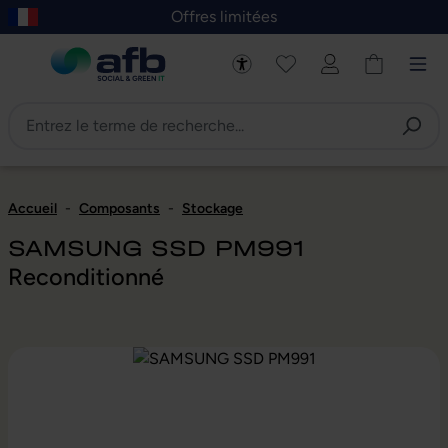
Offres limitées
asser au contenu principal
Skip to B2B platform navigation
Accueil
-
Composants
-
Stockage
SAMSUNG SSD PM991
Reconditionné
Ignorer la galerie d'images