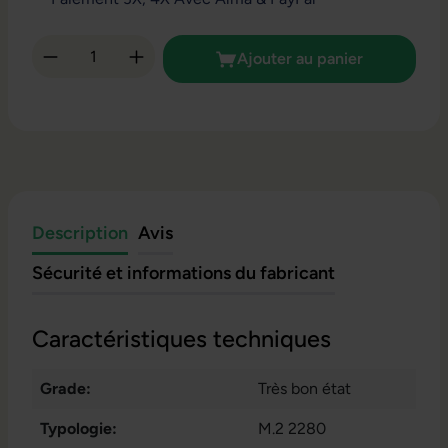
Quantité de produit : Entrez la quantité so
Ajouter au panier
Description
Avis
Sécurité et informations du fabricant
Caractéristiques techniques
Grade:
Très bon état
Typologie:
M.2 2280