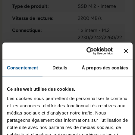
Type de produit:
SSD M.2 - interne
Vitesse de lecture:
2200 MB/s
Connectique:
1 x intern - M.2
2230/2242/2260/22
80
Programme de partenariat:
Non
Consentement
Détails
À propos des cookies
Vitesse d'écriture:
1200 MB/s
État:
Reconditionné
Ce site web utilise des cookies.
Ecriture aléatoire 4K:
240.000 IOPS
Les cookies nous permettent de personnaliser le contenu
Lecture aléatoire 4K:
120.000 IOPS
et les annonces, d'offrir des fonctionnalités relatives aux
médias sociaux et d'analyser notre trafic. Nous
Stockage de données:
512 GB M.2 NvMe
partageons également des informations sur l'utilisation de
SSD
notre site avec nos partenaires de médias sociaux, de
publicité et d'analyse, qui peuvent combiner celles-ci