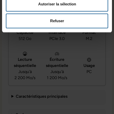
sécurité des données.
Autoriser la sélection
Refuser
Capacité
Interface
Format
512 Go
PCIe 3.0
M.2
Lecture
Écriture
séquentielle
séquentielle
Usage
Jusqu’à
Jusqu’à
PC
2 200 Mo/s
1 200 Mo/s
Caractéristiques principales