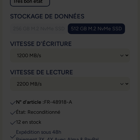
Très bon état
SÉLECTIONNEZ
STOCKAGE DE DONNÉES
256 GB M.2 NvMe SSD
512 GB M.2 NvMe SSD
(Cette option n'est pas disponible pour le moment.)
SÉLECTIONNEZ
VITESSE D'ÉCRITURE
SÉLECTIONNEZ
VITESSE DE LECTURE
N° d'article :
FR-48918-A
État: Reconditionné
12 en stock
Expédition sous 48h
Paiement 3X, 4X Avec Alma & PayPal