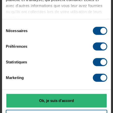
GTIN/EAN :
3701157157896
avec d'autres informations que vous leur avez fournies
Dimensions (L x l x H) :
80 x 22 x 3,5 mm
ou qu'ils ont collectées lors de votre utilisation de leurs
services.
Poids :
0,5 kg
Sélection
Nécessaires
Numéro du fabricant :
MZVLQ512
du
consentement
Préférences
Informations sur le produit
Statistiques
Ce SSD NVMe Samsung de 512 Go au format M.2
est destiné aux ordinateurs compatibles
Marketing
PCI‑Express 3.0. Il utilise une mémoire 3D TLC
NAND et prend en charge le protocole NVMe afin
d’assurer des temps d’accès réduits et des débits
adaptés aux usages bureautiques, professionnels
Ok, je suis d'accord
et applicatifs sur PC. Le chiffrement matériel est
pris en charge pour répondre aux besoins de