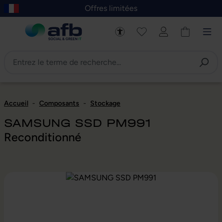
Offres limitées
asser au contenu principal
Skip to B2B platform navigation
Accueil
-
Composants
-
Stockage
SAMSUNG SSD PM991
Reconditionné
Ignorer la galerie d'images