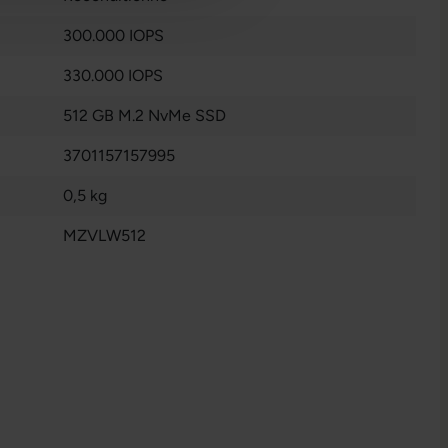
300.000 IOPS
330.000 IOPS
512 GB M.2 NvMe SSD
3701157157995
0,5 kg
MZVLW512