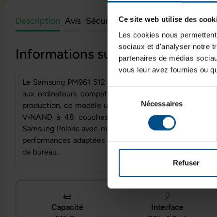
Ce site web utilise des cook
Description
Avis
Sécurité et informations du fabri
Les cookies nous permettent d
sociaux et d'analyser notre t
Informations sur le produit
partenaires de médias sociaux
vous leur avez fournies ou qu'
Le Samsung PM961 512 Go est un SSD interne NVMe au
Sélection
aux ordinateurs compatibles PCI‑Express. Lancé en 2
Nécessaires
du
production, ce modèle utilise une interface PCIe 3.0 x
consentement
V‑NAND à 48 couches développée par Samsung. Il s
Samsung Polaris avec mémoire cache DRAM et un cach
performances adaptées aux usages bureautiques et app
de bureau.
Refuser
Capacité
Interface