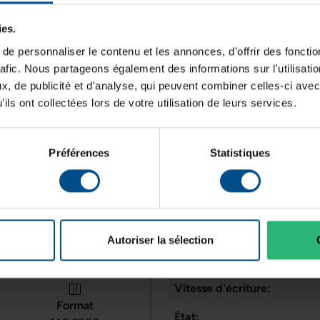
ies.
cant
e personnaliser le contenu et les annonces, d'offrir des fonctio
rafic. Nous partageons également des informations sur l'utilisati
Caractéristiques
, de publicité et d'analyse, qui peuvent combiner celles-ci avec
ils ont collectées lors de votre utilisation de leurs services.
Grade:
 format M.2 2280, destiné
016 et désormais en fin de
Typologie:
Préférences
Statistiques
4 et de la mémoire flash TLC
’appuie sur un contrôleur
Type de produit:
e pseudo‑SLC, offrant des
Vitesse de lecture:
licatifs sur PC portable ou
Connectique:
Autoriser la sélection
Programme de partenariat:
Vitesse d'écriture:
Format
État: