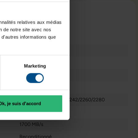
nnalités relatives aux médias
on de notre site avec nos
 techniques
 d'autres informations que
Très bon état
M.2 2280
Marketing
SSD M.2 - interne
3100 MB/s
1 x intern - M.2 2230/2242/2260/2280
Ok, je suis d'accord
Non
1700 MB/s
Reconditionné