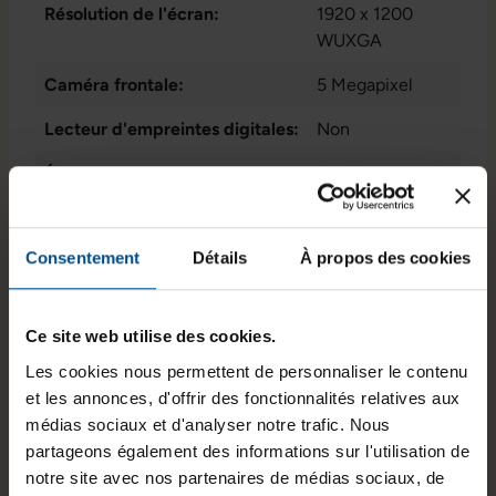
Résolution de l'écran:
1920 x 1200
WUXGA
Caméra frontale:
5 Megapixel
Lecteur d'empreintes digitales:
Non
État:
Neuf
Mémoire vive:
3 GB
Consentement
Détails
À propos des cookies
Processeur:
Unisoc Tiger
T618 @ 2,0 GHz
Stockage de données:
32 GB
Ce site web utilise des cookies.
Les cookies nous permettent de personnaliser le contenu
GTIN/EAN :
3701157157254
et les annonces, d'offrir des fonctionnalités relatives aux
Dimensions (L x l x H) :
246,8 x 161,9 x
médias sociaux et d'analyser notre trafic. Nous
6,9 mm
partageons également des informations sur l'utilisation de
notre site avec nos partenaires de médias sociaux, de
Poids :
0,508 kg