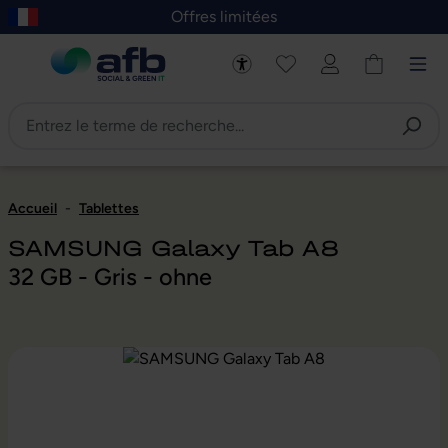
Offres limitées
asser au contenu principal
Skip to B2B platform navigation
Accueil
-
Tablettes
SAMSUNG Galaxy Tab A8
32 GB - Gris - ohne
Ignorer la galerie d'images