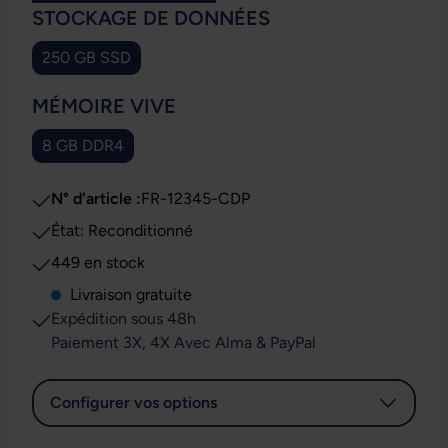
SÉLECTIONNEZ
STOCKAGE DE DONNÉES
250 GB SSD
SÉLECTIONNEZ
MÉMOIRE VIVE
8 GB DDR4
N° d'article :
FR-12345-CDP
État: Reconditionné
449 en stock
Livraison gratuite
Expédition sous 48h
Paiement 3X, 4X Avec Alma & PayPal
Configurer vos options