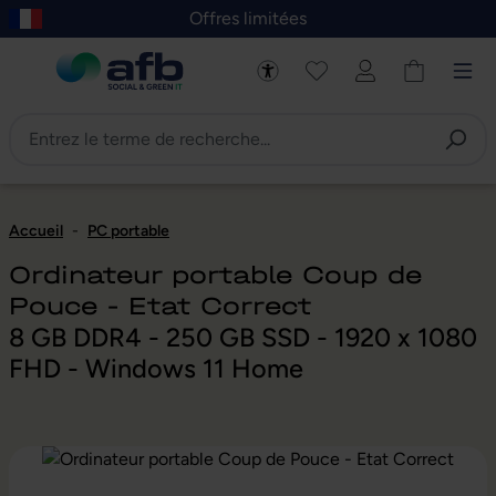
Offres limitées
asser au contenu principal
Skip to B2B platform navigation
Accueil
-
PC portable
Ordinateur portable Coup de
Pouce - Etat Correct
8 GB DDR4 - 250 GB SSD - 1920 x 1080
FHD - Windows 11 Home
Ignorer la galerie d'images