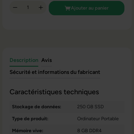
Quantité de produit : Entrez la quantité so
Ajouter au panier
Description
Avis
Sécurité et informations du fabricant
Caractéristiques techniques
Stockage de données:
250 GB SSD
Type de produit:
Ordinateur Portable
Mémoire vive:
8 GB DDR4