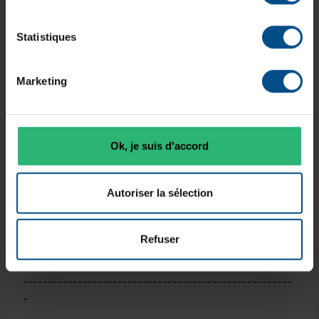
en toutes conditions
Webcam intégrée pour des visioconférences
nettes et fluides
Statistiques
Haut-parleurs stéréo
pour une expérience audio
claire
Marketing
Système d'exploitation et
fonctionnalités supplémentaires
Ok, je suis d'accord
Windows 11 Home
préinstallé pour une interface
moderne et sécurisée
Châssis robuste et léger (seulement
1,3 kg
) pour
Autoriser la sélection
une excellente portabilité
Clavier AZERTY sans pavé numérique
ergonomique pour un confort de frappe optimal
Refuser
------------------------------------------------------
------------------------------------------------------
-