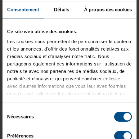
fonction principale (ex : un port USB défectueux). Les
Consentement
Détails
À propos des cookies
produits peuvent comporter tout ou partie des
défauts mentionnés.
Ce site web utilise des cookies.
Connectivité
Les cookies nous permettent de personnaliser le contenu
Wi-Fi et Bluetooth
pour une connexion sans fil
et les annonces, d'offrir des fonctionnalités relatives aux
stable
médias sociaux et d'analyser notre trafic. Nous
USB et HDMI :
partageons également des informations sur l'utilisation de
1x USB Type-C
notre site avec nos partenaires de médias sociaux, de
2x USB 3.1 Type-A
publicité et d'analyse, qui peuvent combiner celles-ci
1x HDMI 2.0 pour connecter un écran
avec d'autres informations que vous leur avez fournies
externe
ou qu'ils ont collectées lors de votre utilisation de leurs
Prise audio/micro combo 3,5 mm
pour vos
services.
accessoires
Sélection
Nécessaires
du
Affichage et multimédia
consentement
Écran
anti-reflet
pour un confort visuel optimal
Préférences