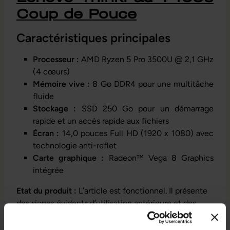
Coup de Pouce
Caractéristiques principales
Processeur :
AMD Ryzen 5 Pro 3500U @ 2,1 GHz
(4 cœurs)
Mémoire vive :
8 Go DDR4 pour une multitâche
fluide
Stockage :
SSD 250 Go pour un démarrage
rapide et un accès rapide aux fichiers
Écran :
14,0 pouces Full HD (1920 x 1080) avec
technologie anti-reflet
Carte graphique :
Radeon™ Vega 8 Graphics
intégrée
Etat du produit :
L’article est fonctionnel. Il présente
des signes évidents d’utilisation antérieure et des
traces d'usages marquées. Il peut comporter un
dysfonctionnement mineur qui n’entrave pas sa