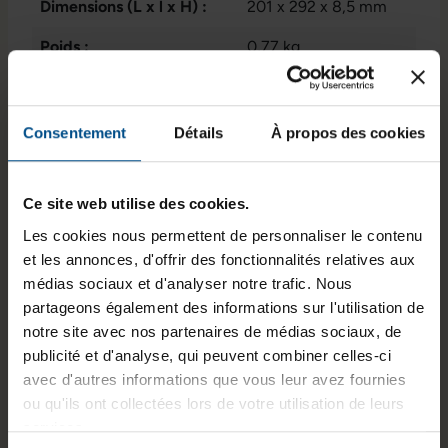
Dimensions (L x l x H) :
201 x 292 x 8,5 mm
Poids :
0,77 kg
Informations sur le produit
Consentement
Détails
À propos des cookies
La Microsoft Surface Pro 7+ est un ordinateur
Ce site web utilise des cookies.
portable hybride destiné aux usages
Les cookies nous permettent de personnaliser le contenu
professionnels mobiles. Elle associe un format
et les annonces, d'offrir des fonctionnalités relatives aux
compact avec un écran tactile haute définition,
médias sociaux et d'analyser notre trafic. Nous
un processeur Intel Core i5 de 11e génération, 16
partageons également des informations sur l'utilisation de
Go de mémoire vive et un stockage SSD NVMe
notre site avec nos partenaires de médias sociaux, de
de 250 Go. Fonctionnant sous Windows 11
publicité et d'analyse, qui peuvent combiner celles-ci
Professionnel, ce modèle convient aux tâches
avec d'autres informations que vous leur avez fournies
bureautiques avancées, au travail collaboratif et
ou qu'ils ont collectées lors de votre utilisation de leurs
aux déplacements fréquents.
services.
Clavier AZERTY Inclus