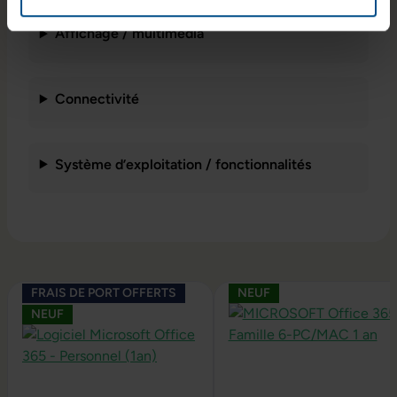
Affichage / multimédia
Connectivité
Système d’exploitation / fonctionnalités
Ignorer la galerie de produits
FRAIS DE PORT OFFERTS
NEUF
NEUF