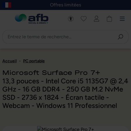
Offres limitées
asser au contenu principal
Skip to B2B platform navigation
Accueil
-
PC portable
Microsoft Surface Pro 7+
13,3 pouces - Intel Core i5 1135G7 @ 2,4
GHz - 16 GB DDR4 - 250 GB M.2 NvMe
SSD - 2736 x 1824 - Écran tactile -
Webcam - Windows 11 Professionnel
Ignorer la galerie d'images