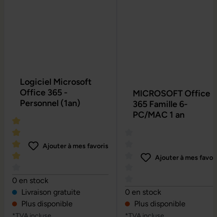
Logiciel Microsoft
Office 365 -
MICROSOFT Office
Personnel (1an)
365 Famille 6-
PC/MAC 1 an
Ajouter à mes favoris
Ajouter à mes favor
Note moyenne de 4 sur 5 étoiles
0 en stock
Note moyenne de 0 sur 5 é
Livraison gratuite
0 en stock
Plus disponible
Plus disponible
*TVA incluse
*TVA incluse