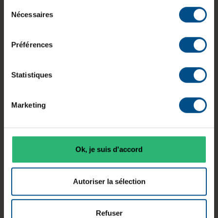
Sélection
Nécessaires
du
consentement
Préférences
Diagonale
Processeur
Mémoire
écran
Intel Core
vive
Statistiques
13,3 pouces
i5‑1135G7
16 Go DDR4
Marketing
Connectiqu
Système
Stockage
es
Windows 11
250 Go SSD
USB‑C,
Professionne
Ok, je suis d'accord
NVMe
USB‑A,
l
audio
Autoriser la sélection
Caractéristiques principales
Refuser