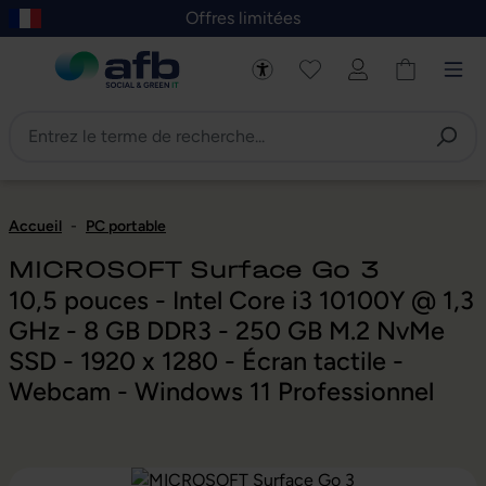
Offres limitées
asser au contenu principal
Skip to B2B platform navigation
Accueil
-
PC portable
MICROSOFT Surface Go 3
10,5 pouces - Intel Core i3 10100Y @ 1,3
GHz - 8 GB DDR3 - 250 GB M.2 NvMe
SSD - 1920 x 1280 - Écran tactile -
Webcam - Windows 11 Professionnel
Ignorer la galerie d'images