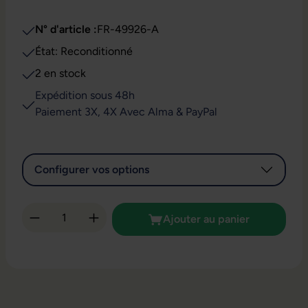
N° d'article :
FR-49926-A
État: Reconditionné
2 en stock
Expédition sous 48h
Paiement 3X, 4X Avec Alma & PayPal
Configurer vos options
Quantité de produit : Entrez la quantité so
Ajouter au panier