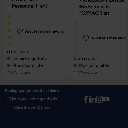
MICROSOFT Office
Personnel (1an)
365 Famille 6-
PC/MAC 1 an
Ajouter à mes favoris
Ajouter à mes favor
Note moyenne de 4 sur 5 étoiles
0 en stock
Note moyenne de 0 sur 5 é
Livraison gratuite
0 en stock
Plus disponible
Plus disponible
*TVA incluse
*TVA incluse
Écologique, social et solidaire
15 jours pour changer d'avis
Garantie de 12 mois