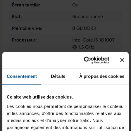
Écran tactile:
Oui
État:
Reconditionné
Mémoire vive:
8 GB DDR3
Processeur:
Intel Core i3 10100Y
@ 1,3 GHz
Stockage de données:
250 GB M.2 NvMe
SSD
Consentement
Détails
À propos des cookies
GTIN/EAN :
3701157159289
Dimensions (L x l x H) :
175 x 245 x 8,3 mm
Ce site web utilise des cookies.
Poids :
0,544 kg
Les cookies nous permettent de personnaliser le contenu
et les annonces, d'offrir des fonctionnalités relatives aux
médias sociaux et d'analyser notre trafic. Nous
Informations sur le produit
partageons également des informations sur l'utilisation de