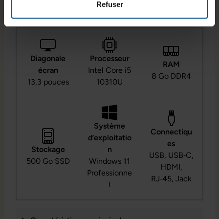
Refuser
Diagonale
Processeur
RAM
écran
Intel Core i5
8 Go DDR4
13,3 pouces
10310U
Système
Connectiqu
d’exploitatio
es
Stockage
n
USB, USB‑C,
500 Go SSD
Windows 11
HDMI,
Professionne
RJ‑45, Jack
l