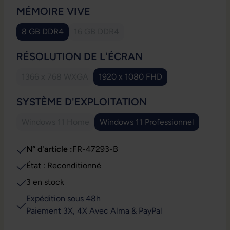
SÉLECTIONNEZ
MÉMOIRE VIVE
8 GB DDR4
16 GB DDR4
(Cette option n'est pas disponible pour l
SÉLECTIONNEZ
RÉSOLUTION DE L'ÉCRAN
1366 x 768 WXGA
1920 x 1080 FHD
(Cette option n'est pas disponible pour le moment.)
SÉLECTIONNEZ
SYSTÈME D'EXPLOITATION
Windows 11 Home
Windows 11 Professionnel
(Cette option n'est pas disponible pour le moment.)
N° d'article :
FR-47293-B
État : Reconditionné
3 en stock
Expédition sous 48h
Paiement 3X, 4X Avec Alma & PayPal