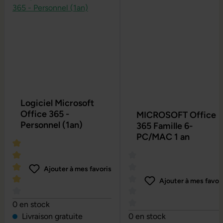
Logiciel Microsoft
Office 365 -
MICROSOFT Office
Personnel (1an)
365 Famille 6-
PC/MAC 1 an
Ajouter à mes favoris
Ajouter à mes favor
Note moyenne de 4 sur 5 étoiles
0 en stock
Note moyenne de 0 sur 5 é
Livraison gratuite
0 en stock