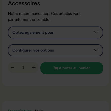
Accessoires
Notre recommandation. Ces articles vont
parfaitement ensemble.
Optez également pour
Configurer vos options
Quantité de produit : Entrez la quantité so
Ajouter au panier