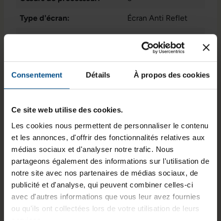
Type d'écran:
Écran Anti Reflet
Webcam:
Oui
Connectique:
1x HDMI
, 1x LAN RJ-
45
, 1x USB Typ-C
Consentement
Détails
À propos des cookies
Anschluss mit
Afficher plus
Daten- und
Taille de l'écran:
13,3 pouces
Stromanschluss (15
Ce site web utilise des cookies.
W)
, 1x audio /
Résolution de l'écran:
1920 x 1080 FHD
Les cookies nous permettent de personnaliser le contenu
microphone -
et les annonces, d'offrir des fonctionnalités relatives aux
Disposition du clavier:
combo 3.5 mm
Français (AZERTY)
, 2x
médias sociaux et d'analyser notre trafic. Nous
DisplayPort sur USB
sans pavé numérique
partageons également des informations sur l'utilisation de
Type-C
, 2x USB 3.0
Puce graphique intégrée:
Radeon™ RX Vega 6
notre site avec nos partenaires de médias sociaux, de
type A
Graphics
publicité et d'analyse, qui peuvent combiner celles-ci
avec d'autres informations que vous leur avez fournies
Programme de partenariat:
Oui
, Non
ou qu'ils ont collectées lors de votre utilisation de leurs
services.