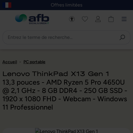
Offres limitées
asser au contenu principal
Skip to B2B platform navigation
Accueil
-
PC portable
Lenovo ThinkPad X13 Gen 1
13,3 pouces - AMD Ryzen 5 Pro 4650U
@ 2,1 GHz - 8 GB DDR4 - 250 GB SSD -
1920 x 1080 FHD - Webcam - Windows
11 Professionnel
Ignorer la galerie d'images