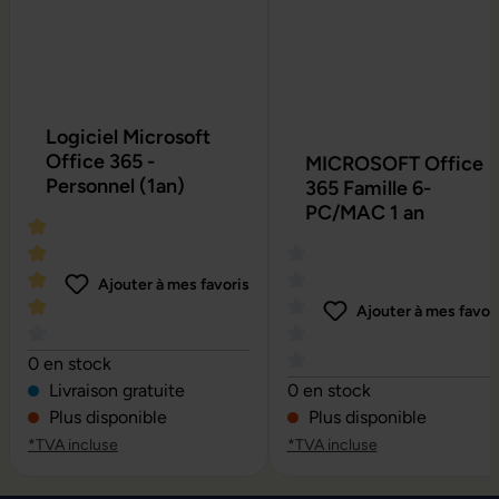
Logiciel Microsoft
Office 365 -
MICROSOFT Office
Personnel (1an)
365 Famille 6-
PC/MAC 1 an
Ajouter à mes favoris
Ajouter à mes favor
Note moyenne de 4 sur 5 étoiles
0 en stock
Note moyenne de 0 sur 5 é
Livraison gratuite
0 en stock
Plus disponible
Plus disponible
*TVA incluse
*TVA incluse