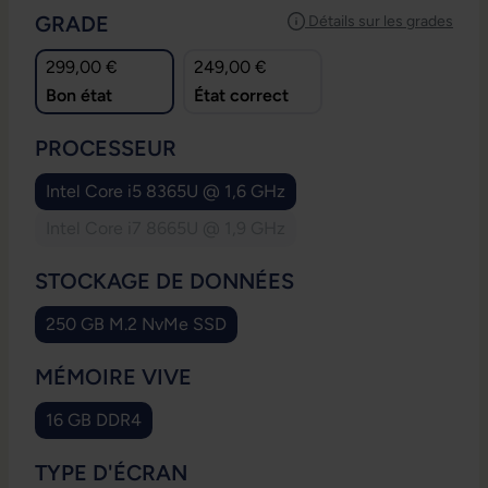
SÉLECTIONNEZ
GRADE
Détails sur les grades
299,00 €
249,00 €
Bon état
État correct
SÉLECTIONNEZ
PROCESSEUR
Intel Core i5 8365U @ 1,6 GHz
Intel Core i7 8665U @ 1,9 GHz
(Cette option n'est pas disponible pour le mome
SÉLECTIONNEZ
STOCKAGE DE DONNÉES
250 GB M.2 NvMe SSD
SÉLECTIONNEZ
MÉMOIRE VIVE
16 GB DDR4
SÉLECTIONNEZ
TYPE D'ÉCRAN