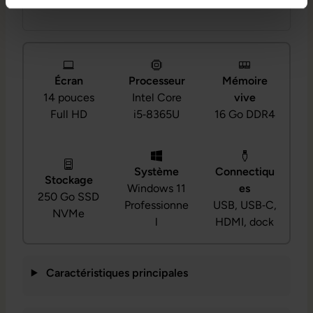
Professionnel.
Écran
Processeur
Mémoire
14 pouces
Intel Core
vive
Full HD
i5‑8365U
16 Go DDR4
Système
Connectiqu
Stockage
Windows 11
es
250 Go SSD
Professionne
USB, USB‑C,
NVMe
l
HDMI, dock
Caractéristiques principales