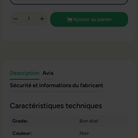
Quantité de produit : Entrez la quantité so
Ajouter au panier
Description
Avis
Sécurité et informations du fabricant
Caractéristiques techniques
Grade:
Bon état
Couleur:
Noir