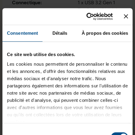
Connectique:
1 x USB 3.2 Gen 1
Typ B
, 1x HDMI 1.4
,
1x USB 3.1 Gen 1
Afficher plus
Typ-C
, 1x USB 3.1
Taille de l'écran:
14,0 pouces
Gen 2 Typ-C
, 1x
Consentement
Détails
À propos des cookies
audio / microphone -
Résolution de l'écran:
1920 x 1080 FHD
combo 3.5 mm
, 1x
Disposition du clavier:
lecteur de carte SD
Français (AZERTY)
,
Ce site web utilise des cookies.
2x USB 3.1 Gen 1
sans pavé numérique
Les cookies nous permettent de personnaliser le contenu
Type A
, Connecteur
et les annonces, d'offrir des fonctionnalités relatives aux
Puce graphique intégrée:
Intel® UHD Graphics
Docking Station
médias sociaux et d'analyser notre trafic. Nous
for 8th Gen Intel®
partageons également des informations sur l'utilisation de
Processors
notre site avec nos partenaires de médias sociaux, de
Programme de partenariat:
Non
publicité et d'analyse, qui peuvent combiner celles-ci
avec d'autres informations que vous leur avez fournies
Lancement sur le marché:
2019
ou qu'ils ont collectées lors de votre utilisation de leurs
services.
GTIN/EAN :
3701157141871
Sélection