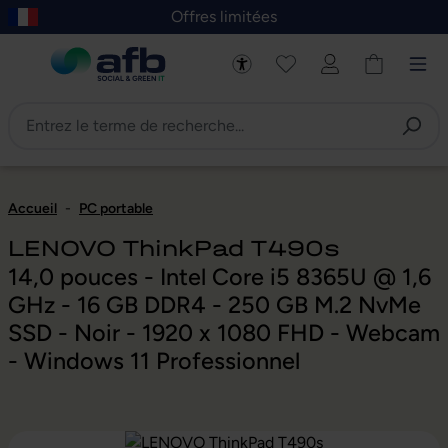
Offres limitées
asser au contenu principal
Skip to B2B platform navigation
Accueil
-
PC portable
LENOVO ThinkPad T490s
14,0 pouces - Intel Core i5 8365U @ 1,6
GHz - 16 GB DDR4 - 250 GB M.2 NvMe
SSD - Noir - 1920 x 1080 FHD - Webcam
- Windows 11 Professionnel
Ignorer la galerie d'images