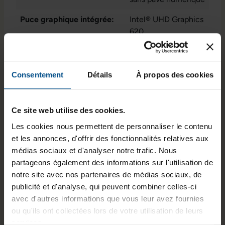
Puce graphique intégrée:
Intel® UHD Graphics
620
État:
Reconditionné
Programme de partenariat:
Non
Consentement
Détails
À propos des cookies
Lancement sur le marché:
2019
Ce site web utilise des cookies.
GTIN/EAN :
3701157159364
Les cookies nous permettent de personnaliser le contenu
Dimensions (L x l x H) :
331 x 226,8 x 18,45
et les annonces, d'offrir des fonctionnalités relatives aux
mm
médias sociaux et d'analyser notre trafic. Nous
partageons également des informations sur l'utilisation de
Poids :
1,32 kg
notre site avec nos partenaires de médias sociaux, de
publicité et d'analyse, qui peuvent combiner celles-ci
avec d'autres informations que vous leur avez fournies
Informations sur le produit
ou qu'ils ont collectées lors de votre utilisation de leurs
services.