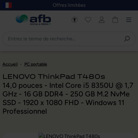
Offres limitées
asser au contenu principal
Skip to B2B platform navigation
Accueil
-
PC portable
LENOVO ThinkPad T480s
14,0 pouces - Intel Core i5 8350U @ 1,7
GHz - 16 GB DDR4 - 250 GB M.2 NvMe
SSD - 1920 x 1080 FHD - Windows 11
Professionnel
Ignorer la galerie d'images