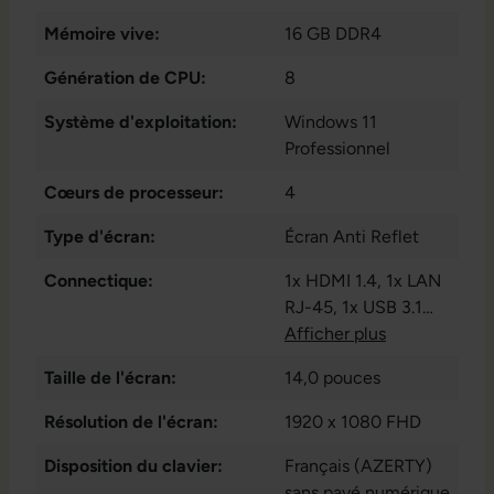
Mémoire vive:
16 GB DDR4
Génération de CPU:
8
Système d'exploitation:
Windows 11
Professionnel
Cœurs de processeur:
4
Type d'écran:
Écran Anti Reflet
Connectique:
1x HDMI 1.4
, 1x LAN
RJ-45
, 1x USB 3.1
Gen 1 Typ-C
Afficher plus
, 1x USB
3.1 Gen 2 Typ-C
, 1x
Taille de l'écran:
14,0 pouces
lecteur de carte SD
,
2x USB 3.1 Gen 1
Résolution de l'écran:
1920 x 1080 FHD
Type A
, Lecteur 4 en
Disposition du clavier:
1 (MMC. SD. SDHC.
Français (AZERTY)
SDXC)
sans pavé numérique