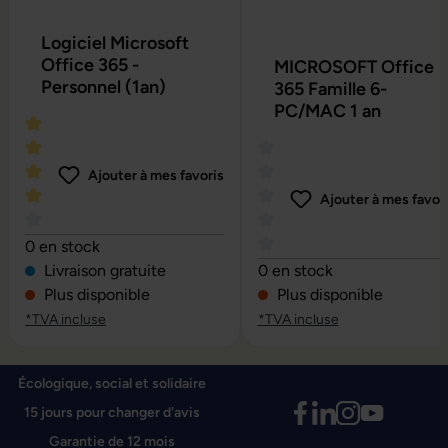
Logiciel Microsoft
Office 365 -
MICROSOFT Office
Personnel (1an)
365 Famille 6-
PC/MAC 1 an
Ajouter à mes favoris
Ajouter à mes favor
Note moyenne de 4 sur 5 étoiles
0 en stock
Note moyenne de 0 sur 5 é
Livraison gratuite
0 en stock
Plus disponible
Plus disponible
*TVA incluse
*TVA incluse
Écologique, social et solidaire
15 jours pour changer d'avis
Garantie de 12 mois