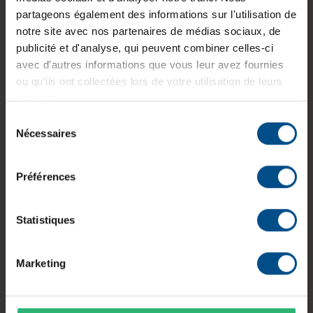
partageons également des informations sur l'utilisation de
Poids :
1,8 kg
notre site avec nos partenaires de médias sociaux, de
publicité et d'analyse, qui peuvent combiner celles-ci
avec d'autres informations que vous leur avez fournies
ou qu'ils ont collectées lors de votre utilisation de leurs
Informations sur le produit
services.
Sélection
Le Lenovo ThinkPad T480 est un ordinateur
Nécessaires
du
portable reconditionné conçu pour un usage
consentement
professionnel. Il est doté d’un processeur Intel
Core i5, de 8 Go de mémoire DDR4 et d’un SSD
Préférences
de 250 Go. Son écran 14 pouces antireflet et sa
large connectique, incluant USB‑C, USB 3.1,
Statistiques
HDMI et lecteur de carte, assurent une utilisation
polyvalente au quotidien.
Marketing