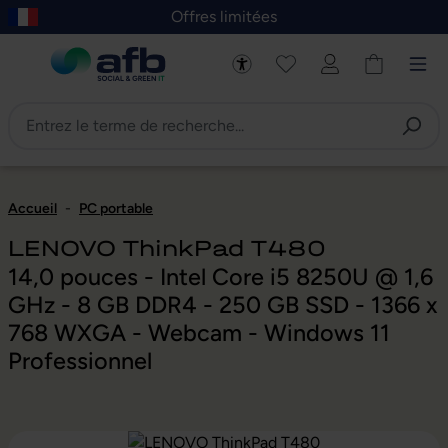
Offres limitées
asser au contenu principal
Skip to B2B platform navigation
Accueil
-
PC portable
LENOVO ThinkPad T480
14,0 pouces - Intel Core i5 8250U @ 1,6
GHz - 8 GB DDR4 - 250 GB SSD - 1366 x
768 WXGA - Webcam - Windows 11
Professionnel
Ignorer la galerie d'images